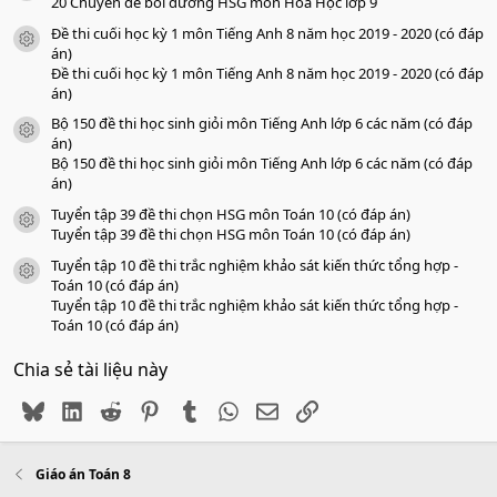
o
20 Chuyên đề bồi dưỡng HSG môn Hóa Học lớp 9
Đề thi cuối học kỳ 1 môn Tiếng Anh 8 năm học 2019 - 2020 (có đáp
icon tài liệu
án)
Đề thi cuối học kỳ 1 môn Tiếng Anh 8 năm học 2019 - 2020 (có đáp
án)
Bộ 150 đề thi học sinh giỏi môn Tiếng Anh lớp 6 các năm (có đáp
icon tài liệu
án)
Bộ 150 đề thi học sinh giỏi môn Tiếng Anh lớp 6 các năm (có đáp
án)
Tuyển tập 39 đề thi chọn HSG môn Toán 10 (có đáp án)
icon tài liệu
Tuyển tập 39 đề thi chọn HSG môn Toán 10 (có đáp án)
Tuyển tập 10 đề thi trắc nghiệm khảo sát kiến thức tổng hợp -
icon tài liệu
Toán 10 (có đáp án)
Tuyển tập 10 đề thi trắc nghiệm khảo sát kiến thức tổng hợp -
Toán 10 (có đáp án)
Chia sẻ tài liệu này
Bluesky
LinkedIn
Reddit
Pinterest
Tumblr
WhatsApp
Email
Link
Giáo án Toán 8