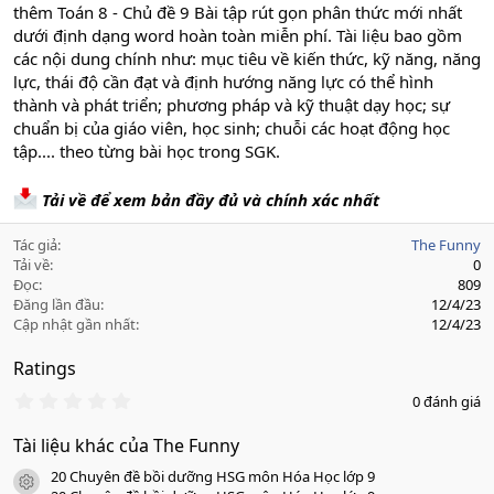
thêm Toán 8 - Chủ đề 9 Bài tập rút gọn phân thức mới nhất
dưới định dạng word hoàn toàn miễn phí. Tài liệu bao gồm
các nội dung chính như: mục tiêu về kiến thức, kỹ năng, năng
lực, thái độ cần đạt và định hướng năng lực có thể hình
thành và phát triển; phương pháp và kỹ thuật dạy học; sự
chuẩn bị của giáo viên, học sinh; chuỗi các hoạt động học
tập.... theo từng bài học trong SGK.
Tải về để xem bản đầy đủ và chính xác nhất
Tác giả
The Funny
Tải về
0
Đọc
809
Đăng lần đầu
12/4/23
Cập nhật gần nhất
12/4/23
Ratings
0
0 đánh giá
.
0
Tài liệu khác của The Funny
0
s
20 Chuyên đề bồi dưỡng HSG môn Hóa Học lớp 9
a
icon tài liệu