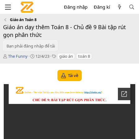
Đăng nhập
Đăng kí
Giáo án Toán 8
Giáo án dạy thêm Toán 8 - Chủ đề 9 Bài tập rút
gọn phân thức
Bạn phải đăng nhập để tải
T
C
T
The Funny
12/4/23
giáo án
toán 8
á
r
a
c
e
g
g
a
s
Tải về
i
t
ả
i
o
n
d
a
t
e