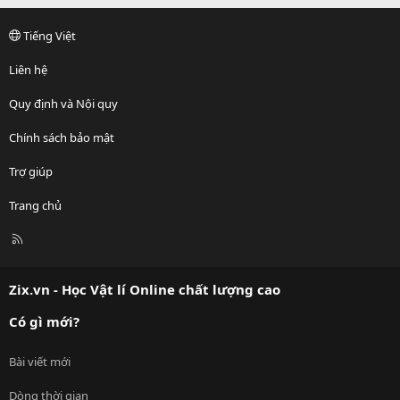
Tiếng Việt
Liên hệ
Quy định và Nội quy
Chính sách bảo mật
Trợ giúp
Trang chủ
R
S
S
Zix.vn - Học Vật lí Online chất lượng cao
Có gì mới?
Bài viết mới
Dòng thời gian