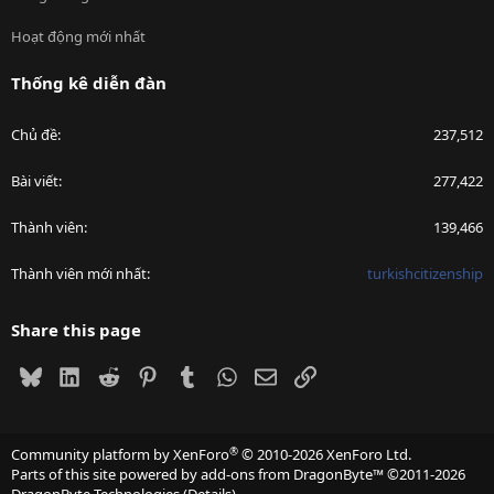
Hoạt động mới nhất
Thống kê diễn đàn
Chủ đề
237,512
Bài viết
277,422
Thành viên
139,466
Thành viên mới nhất
turkishcitizenship
Share this page
Bluesky
LinkedIn
Reddit
Pinterest
Tumblr
WhatsApp
Email
Link
®
Community platform by XenForo
© 2010-2026 XenForo Ltd.
Parts of this site powered by
add-ons from DragonByte™
©2011-2026