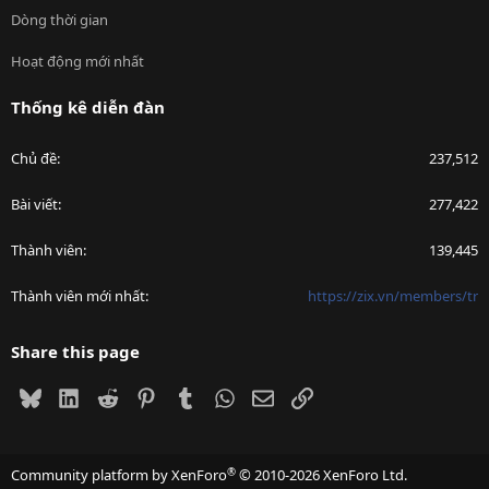
Dòng thời gian
Hoạt động mới nhất
Thống kê diễn đàn
Chủ đề
237,512
Bài viết
277,422
Thành viên
139,445
Thành viên mới nhất
https://zix.vn/members/tr
Share this page
Bluesky
LinkedIn
Reddit
Pinterest
Tumblr
WhatsApp
Email
Link
®
Community platform by XenForo
© 2010-2026 XenForo Ltd.