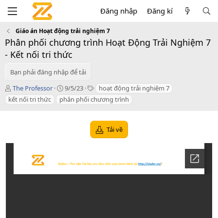
Đăng nhập
Đăng kí
Giáo án Hoạt động trải nghiệm 7
Phân phối chương trình Hoạt Động Trải Nghiệm 7
- Kết nối tri thức
Bạn phải đăng nhập để tải
T
C
T
The Professor
9/5/23
hoạt động trải nghiệm 7
á
r
a
kết nối tri thức
phân phối chương trình
c
e
g
g
a
s
i
t
Tải về
ả
i
o
n
d
a
t
e