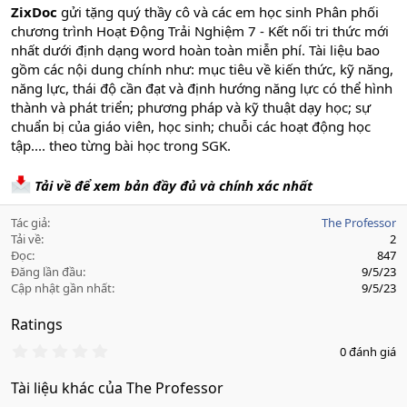
ZixDoc
gửi tặng quý thầy cô và các em học sinh Phân phối
chương trình Hoạt Động Trải Nghiệm 7 - Kết nối tri thức mới
nhất dưới định dạng word hoàn toàn miễn phí. Tài liệu bao
gồm các nội dung chính như: mục tiêu về kiến thức, kỹ năng,
năng lực, thái độ cần đạt và định hướng năng lực có thể hình
thành và phát triển; phương pháp và kỹ thuật dạy học; sự
chuẩn bị của giáo viên, học sinh; chuỗi các hoạt động học
tập.... theo từng bài học trong SGK.
Tải về để xem bản đầy đủ và chính xác nhất
Tác giả
The Professor
Tải về
2
Đọc
847
Đăng lần đầu
9/5/23
Cập nhật gần nhất
9/5/23
Ratings
0
0 đánh giá
.
0
Tài liệu khác của The Professor
0
s