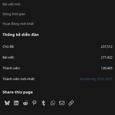
Bài viết mới
Dòng thời gian
Hoạt động mới nhất
Thống kê diễn đàn
Chủ đề
237,512
Bài viết
277,422
Thành viên
139,465
Thành viên mới nhất
khanhndg.10.02.2015
Share this page
Bluesky
LinkedIn
Reddit
Pinterest
Tumblr
WhatsApp
Email
Link