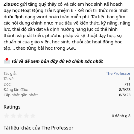
ZixDoc
gửi tặng quý thầy cô và các em học sinh Kế hoạch
dạy học Hoạt Động Trải Nghiệm 6 - Kết nối tri thức mới nhất
dưới định dạng word hoàn toàn miễn phí. Tài liệu bao gồm
các nội dung chính như: mục tiêu về kiến thức, kỹ năng, năng
lực, thái độ cần đạt và định hướng năng lực có thể hình
thành và phát triển; phương pháp và kỹ thuật dạy học; sự
chuẩn bị của giáo viên, học sinh; chuỗi các hoạt động học
tập.... theo từng bài học trong SGK.
Tải về để xem bản đầy đủ và chính xác nhất
Tác giả
The Professor
Tải về
1
Đọc
711
Đăng lần đầu
8/5/23
Cập nhật gần nhất
8/5/23
Ratings
0
0 đánh giá
.
0
Tài liệu khác của The Professor
0
s