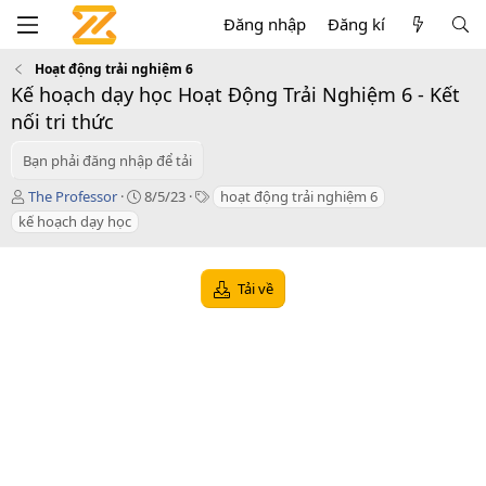
Đăng nhập
Đăng kí
Hoạt động trải nghiệm 6
Kế hoạch dạy học Hoạt Động Trải Nghiệm 6 - Kết
nối tri thức
Bạn phải đăng nhập để tải
T
C
T
The Professor
8/5/23
hoạt động trải nghiệm 6
á
r
a
kế hoạch dạy học
c
e
g
g
a
s
i
t
Tải về
ả
i
o
n
d
a
t
e