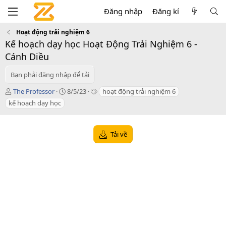
Đăng nhập
Đăng kí
Hoạt động trải nghiệm 6
Kế hoạch dạy học Hoạt Động Trải Nghiệm 6 -
Cánh Diều
Bạn phải đăng nhập để tải
T
C
T
The Professor
8/5/23
hoạt động trải nghiệm 6
á
r
a
kế hoạch dạy học
c
e
g
g
a
s
i
t
Tải về
ả
i
o
n
d
a
t
e