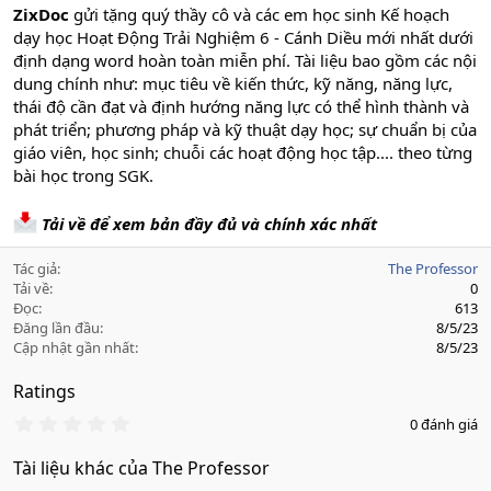
ZixDoc
gửi tặng quý thầy cô và các em học sinh Kế hoạch
dạy học Hoạt Động Trải Nghiệm 6 - Cánh Diều mới nhất dưới
định dạng word hoàn toàn miễn phí. Tài liệu bao gồm các nội
dung chính như: mục tiêu về kiến thức, kỹ năng, năng lực,
thái độ cần đạt và định hướng năng lực có thể hình thành và
phát triển; phương pháp và kỹ thuật dạy học; sự chuẩn bị của
giáo viên, học sinh; chuỗi các hoạt động học tập.... theo từng
bài học trong SGK.
Tải về để xem bản đầy đủ và chính xác nhất
Tác giả
The Professor
Tải về
0
Đọc
613
Đăng lần đầu
8/5/23
Cập nhật gần nhất
8/5/23
Ratings
0
0 đánh giá
.
0
Tài liệu khác của The Professor
0
s