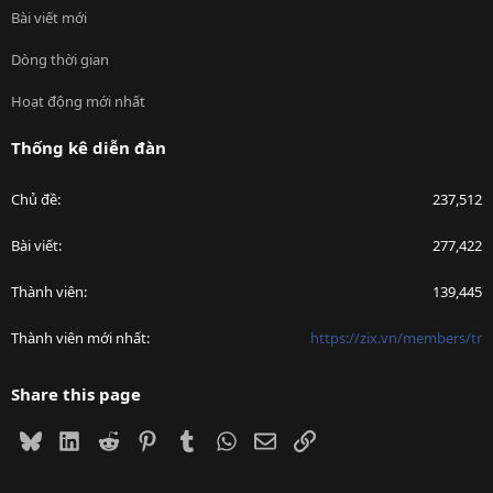
Bài viết mới
Dòng thời gian
Hoạt động mới nhất
Thống kê diễn đàn
Chủ đề
237,512
Bài viết
277,422
Thành viên
139,445
Thành viên mới nhất
https://zix.vn/members/tr
Share this page
Bluesky
LinkedIn
Reddit
Pinterest
Tumblr
WhatsApp
Email
Link