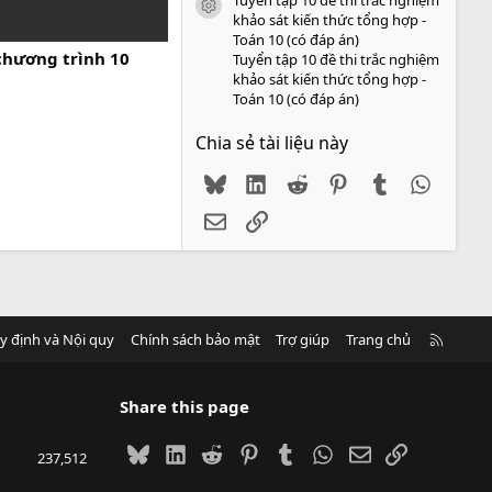
icon tài liệu
khảo sát kiến thức tổng hợp -
Toán 10 (có đáp án)
chương trình 10
Tuyển tập 10 đề thi trắc nghiệm
khảo sát kiến thức tổng hợp -
Toán 10 (có đáp án)
Chia sẻ tài liệu này
Bluesky
LinkedIn
Reddit
Pinterest
Tumblr
WhatsA
Email
Link
R
y định và Nội quy
Chính sách bảo mật
Trợ giúp
Trang chủ
S
S
Share this page
Bluesky
LinkedIn
Reddit
Pinterest
Tumblr
WhatsApp
Email
Link
237,512