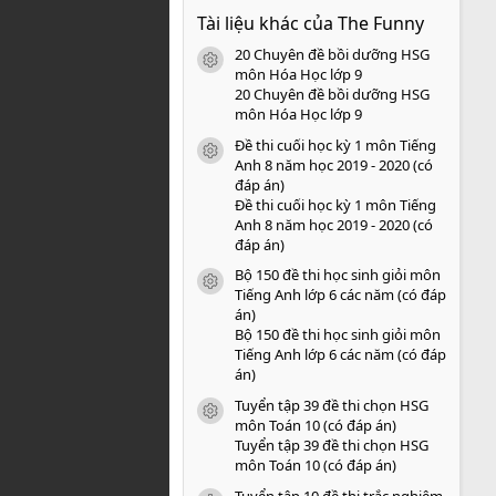
0
Tài liệu khác của The Funny
0
s
20 Chuyên đề bồi dưỡng HSG
a
icon tài liệu
o
môn Hóa Học lớp 9
20 Chuyên đề bồi dưỡng HSG
môn Hóa Học lớp 9
Đề thi cuối học kỳ 1 môn Tiếng
icon tài liệu
Anh 8 năm học 2019 - 2020 (có
đáp án)
Đề thi cuối học kỳ 1 môn Tiếng
Anh 8 năm học 2019 - 2020 (có
đáp án)
Bộ 150 đề thi học sinh giỏi môn
icon tài liệu
Tiếng Anh lớp 6 các năm (có đáp
án)
Bộ 150 đề thi học sinh giỏi môn
Tiếng Anh lớp 6 các năm (có đáp
án)
Tuyển tập 39 đề thi chọn HSG
icon tài liệu
môn Toán 10 (có đáp án)
Tuyển tập 39 đề thi chọn HSG
môn Toán 10 (có đáp án)
Tuyển tập 10 đề thi trắc nghiệm