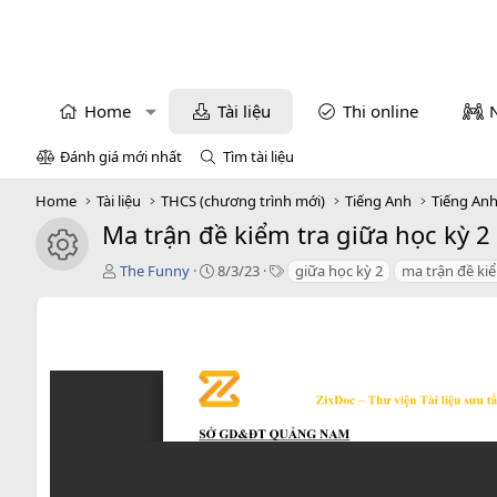
Home
Tài liệu
Thi online
Đánh giá mới nhất
Tìm tài liệu
Home
Tài liệu
THCS (chương trình mới)
Tiếng Anh
Tiếng Anh
Ma trận đề kiểm tra giữa học kỳ 
icon tài liệu
T
C
T
The Funny
8/3/23
giữa học kỳ 2
ma trận đề ki
á
r
a
c
e
g
g
a
s
i
t
ả
i
o
n
d
a
t
e