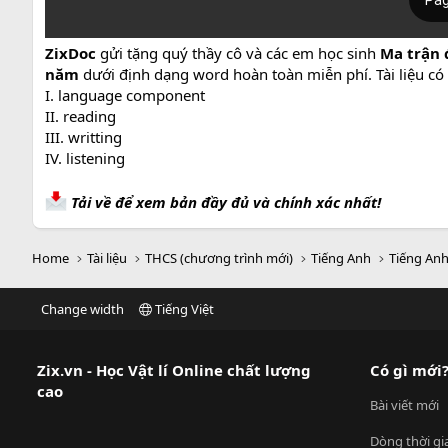
ZixDoc
gửi tặng quý thầy cô và các em học sinh
Ma trận 
năm
dưới định dạng word hoàn toàn miễn phí. Tài liệu có
I. language component
II. reading
III. writting
IV. listening
Tải về để xem bản đầy đủ và chính xác nhất!
Home
Tài liệu
THCS (chương trình mới)
Tiếng Anh
Tiếng Anh
Change width
Tiếng Việt
Zix.vn - Học Vật lí Online chất lượng
Có gì mới
cao
Bài viết mới
Dòng thời gi