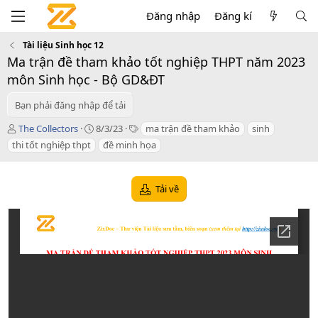
Đăng nhập
Đăng kí
Tài liệu Sinh học 12
Ma trận đề tham khảo tốt nghiệp THPT năm 2023
môn Sinh học - Bộ GD&ĐT
Bạn phải đăng nhập để tải
T
C
T
The Collectors
8/3/23
ma trận đề tham khảo
sinh
á
r
a
thi tốt nghiệp thpt
đề minh họa
c
e
g
g
a
s
i
t
Tải về
ả
i
o
n
d
a
t
e