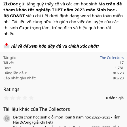
ZixDoc
gửi tặng quý thầy cô và các em học sinh
Ma trận đề
tham khảo tốt nghiệp THPT năm 2023 môn Sinh học -
Bộ GD&ĐT
siêu chi tiết dưới định dạng word hoàn toàn miễn
phí. Tài liệu vô cùng hữu ích giúp cho việc ôn luyện của các
thí sinh được trọng tâm, trúng đích và hiệu quả hơn rất
nhiều.
Tải về để xem bản đầy đủ và chính xác nhất!
Tác giả
The Collectors
Tải về
17
Đọc
1,781
Đăng lần đầu
8/3/23
Cập nhật gần nhất
8/3/23
Ratings
0
0 đánh giá
.
0
Tài liệu khác của The Collectors
0
s
Đề thi chọn học sinh giỏi môn Toán 9 năm học 2022 - 2023 - Tỉnh
a
icon tài liệu
o
Hải Dương (giải chi tiết)