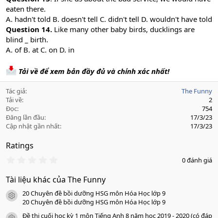
eaten there.
A. hadn't told B. doesn't tell C. didn't tell D. wouldn't have told
Question 14.
Like many other baby birds, ducklings are
blind _ birth.
A. of B. at C. on D. in
Tải về để xem bản đầy đủ và chính xác nhất!
Tác giả
The Funny
Tải về
2
Đọc
754
Đăng lần đầu
17/3/23
Cập nhật gần nhất
17/3/23
Ratings
0
0 đánh giá
.
0
Tài liệu khác của The Funny
0
s
20 Chuyên đề bồi dưỡng HSG môn Hóa Học lớp 9
a
icon tài liệu
o
20 Chuyên đề bồi dưỡng HSG môn Hóa Học lớp 9
Đề thi cuối học kỳ 1 môn Tiếng Anh 8 năm học 2019 - 2020 (có đáp