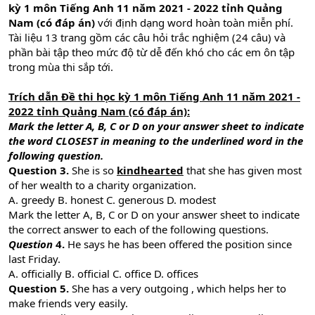
kỳ 1 môn Tiếng Anh 11 năm 2021 - 2022 tỉnh Quảng
Nam (có đáp án)
với định dạng word hoàn toàn miễn phí.
Tài liệu 13 trang gồm các câu hỏi trắc nghiệm (24 câu) và
phần bài tập theo mức độ từ dễ đến khó cho các em ôn tập
trong mùa thi sắp tới.
Trích dẫn Đề thi học kỳ 1 môn Tiếng Anh 11 năm 2021 -
2022 tỉnh Quảng Nam (có đáp án):
Mark the letter A, B, C or D on your answer sheet to indicate
the word CLOSEST in meaning to the underlined word in the
following question.
Question 3.
She is so
kindhearted
that she has given most
of her wealth to a charity organization.
A. greedy B. honest C. generous D. modest
Mark the letter A, B, C or D on your answer sheet to indicate
the correct answer to each of the following questions.
Question
4.
He says he has been offered the position since
last Friday.
A. officially B. official C. office D. offices
Question 5.
She has a very outgoing , which helps her to
make friends very easily.