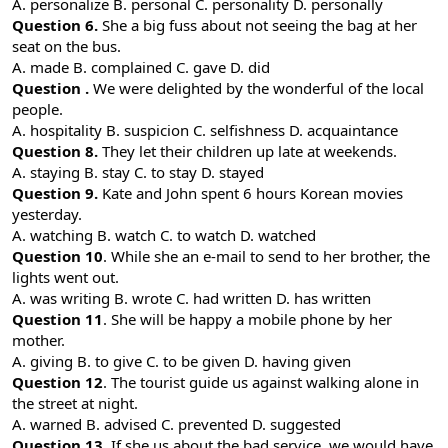
A. personalize B. personal C. personality D. personally
Question 6.
She a big fuss about not seeing the bag at her
seat on the bus.
A. made B. complained C. gave D. did
Question .
We were delighted by the wonderful of the local
people.
A. hospitality B. suspicion C. selfishness D. acquaintance
Question 8.
They let their children up late at weekends.
A. staying B. stay C. to stay D. stayed
Question 9.
Kate and John spent 6 hours Korean movies
yesterday.
A. watching B. watch C. to watch D. watched
Question 10
. While she an e-mail to send to her brother, the
lights went out.
A. was writing B. wrote C. had written D. has written
Question 11
. She will be happy a mobile phone by her
mother.
A. giving B. to give C. to be given D. having given
Question 12
. The tourist guide us against walking alone in
the street at night.
A. warned B. advised C. prevented D. suggested
Question 13
. If she us about the bad service, we would have