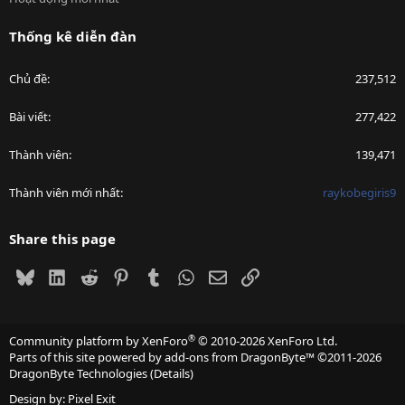
Thống kê diễn đàn
Chủ đề
237,512
Bài viết
277,422
Thành viên
139,471
Thành viên mới nhất
raykobegiris9
Share this page
Bluesky
LinkedIn
Reddit
Pinterest
Tumblr
WhatsApp
Email
Link
®
Community platform by XenForo
© 2010-2026 XenForo Ltd.
Parts of this site powered by
add-ons from DragonByte™
©2011-2026
DragonByte Technologies
(
Details
)
Design by:
Pixel Exit