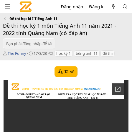
Đăng nhập
Đăng kí
Đề thi học kì I Tiếng Anh 11
Đề thi học kỳ 1 môn Tiếng Anh 11 năm 2021 -
2022 tỉnh Quảng Nam (có đáp án)
Bạn phải đăng nhập để tải
T
C
T
The Funny
17/3/23
học kỳ 1
tiếng anh 11
đề thi
á
r
a
c
e
g
g
a
s
Tải về
i
t
ả
i
o
n
d
a
t
e