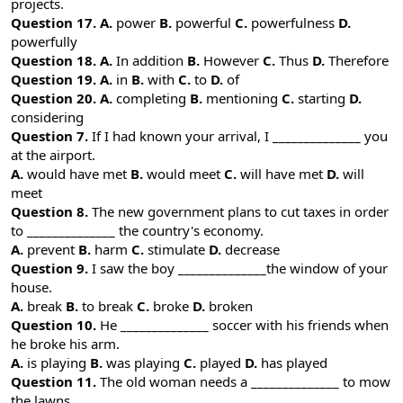
projects.
Question 17.
A.
power
B.
powerful
C.
powerfulness
D.
powerfully
Question 18.
A.
In addition
B.
However
C.
Thus
D.
Therefore
Question 19.
A.
in
B.
with
C.
to
D.
of
Question 20.
A.
completing
B.
mentioning
C.
starting
D.
considering
Question 7.
If I had known your arrival, I ______________ you
at the airport.
A.
would have met
B.
would meet
C.
will have met
D.
will
meet
Question 8.
The new government plans to cut taxes in order
to ______________ the country's economy.
A.
prevent
B.
harm
C.
stimulate
D.
decrease
Question 9.
I saw the boy ______________the window of your
house.
A.
break
B.
to break
C.
broke
D.
broken
Question 10.
He ______________ soccer with his friends when
he broke his arm.
A.
is playing
B.
was playing
C.
played
D.
has played
Question 11.
The old woman needs a ______________ to mow
the lawns.