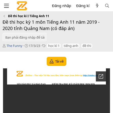
Đăng nhập
Đăng kí
Đề thi học kì I Tiếng Anh 11
Đề thi học kỳ 1 môn Tiếng Anh 11 năm 2019 -
2020 tỉnh Quảng Nam (có đáp án)
Bạn phải đăng nhập để tải
T
C
T
The Funny
17/3/23
học kì 1
tiếng anh
đề thi
á
r
a
c
e
g
g
a
s
Tải về
i
t
ả
i
o
n
d
a
t
e