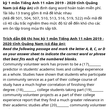
kỳ 1 môn Tiếng Anh 11 năm 2019 - 2020 tỉnh Quảng
Nam (có đáp án)
với định dạng word hoàn toàn miễn phí.
Tài liệu 13 trang gồm 8 mã đề khác nhau
(Mã đề 501, 504, 507, 510, 513, 516, 519, 522) mỗi mã đề
có 40 câu trắc nghiệm theo mức độ từ dễ đến khó cho các
em ôn tập trong mùa thi sắp tới.
Trích dẫn Đề thi học kỳ 1 môn Tiếng Anh 11 năm 2019 -
2020 tỉnh Quảng Nam (có đáp án):
Read the following passage and mark the letter A, B, C, or D
on your answer sheet to indicate the correct word or phrase
that best fits each of the numbered blanks.
Community volunteer work has proven to be a (17)_______
predictor in students' academic lives and college experience
as a whole. Studies have shown that students who participate
in community service as a part of their college course of
study have a much higher correlation of finishing their
degree. (18)_______, college students taking part (19)_______
community volunteer projects as a part of their college
experience report that they find a much greater relevance in
their academic studies after (20)_______ community volunteer