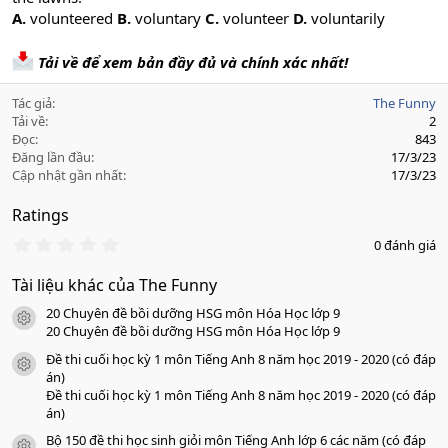
A.
volunteered
B.
voluntary
C.
volunteer
D.
voluntarily
Tải về để xem bản đầy đủ và chính xác nhất!
Tác giả
The Funny
Tải về
2
Đọc
843
Đăng lần đầu
17/3/23
Cập nhật gần nhất
17/3/23
Ratings
0
0 đánh giá
.
0
Tài liệu khác của The Funny
0
s
20 Chuyên đề bồi dưỡng HSG môn Hóa Học lớp 9
a
icon tài liệu
o
20 Chuyên đề bồi dưỡng HSG môn Hóa Học lớp 9
Đề thi cuối học kỳ 1 môn Tiếng Anh 8 năm học 2019 - 2020 (có đáp
icon tài liệu
án)
Đề thi cuối học kỳ 1 môn Tiếng Anh 8 năm học 2019 - 2020 (có đáp
án)
Bộ 150 đề thi học sinh giỏi môn Tiếng Anh lớp 6 các năm (có đáp
icon tài liệu