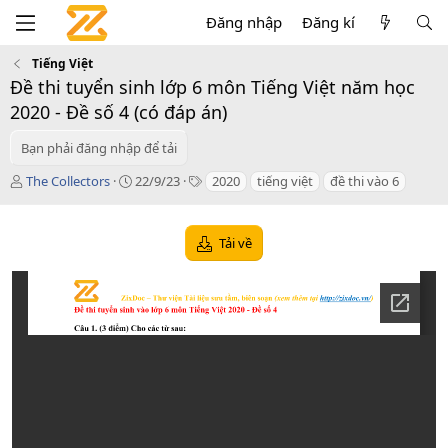
Đăng nhập
Đăng kí
Tiếng Việt
Đề thi tuyển sinh lớp 6 môn Tiếng Việt năm học
2020 - Đề số 4 (có đáp án)
Bạn phải đăng nhập để tải
T
C
T
The Collectors
22/9/23
2020
tiếng việt
đề thi vào 6
á
r
a
c
e
g
g
a
s
Tải về
i
t
ả
i
o
n
d
a
t
e