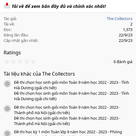
Tải về để xem bản đầy đủ và chính xác nhất!
Tác giả
The Collectors
Tải về
2
Đọc
1,373
Đăng lần đầu
22/9/23
Cập nhật gần nhất
22/9/23
Ratings
0
0 đánh giá
.
0
Tài liệu khác của The Collectors
0
s
Đề thi chọn học sinh giỏi môn Toán 9 năm học 2022 - 2023 - Tỉnh
a
icon tài liệu
o
Hải Dương (giải chi tiết)
Đề thi chọn học sinh giỏi môn Toán 9 năm học 2022 - 2023 - Tỉnh
Hải Dương (giải chi tiết)
Đề thi chọn học sinh giỏi môn Toán 9 năm học 2022 - 2023 -
icon tài liệu
Thành phố Hà Nội (giải chi tiết)
Đề thi chọn học sinh giỏi môn Toán 9 năm học 2022 - 2023 -
Thành phố Hà Nội (giải chi tiết)
Đề thi học kỳ 1 môn Toán lớp 9 năm học 2022 - 2023 - Phòng
icon tài liệu