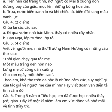
a. Trên nền cát trắng tinh, nơi ngực cô Mai tì xuống đón
đường bay của giặc, mọc lên những bông hoa tím.
b. Trưa, nước biển xanh lơ và khi chiều tà, biển đổi sang màu
xanh lục.
Câu 4. (2 điểm)
Chữa lại các câu sau:
a. Đi qua vườn nhà bác Minh, thấy có nhiều cây nhãn.
b. Bạn Nga, lớp trưởng lớp tôi.
Câu 5. (4 điểm)
Viết về người mẹ, nhà thơ Trương Nam Hương có những câu
thơ sau:
"Thời gian chạy qua tóc mẹ
Một màu trắng đến nôn nao
Lưng mẹ cứ còng dần xuống
Cho con ngày một thêm cao".
Theo em, khổ thơ trên đă bộc lộ những cảm xúc, suy nghĩ gì
của tác giả về người mẹ của mình? Hãy viết đoạn văn diễn tả
tình cảm đó.
Câu 6. Trong 5 năm ở Tiểu học, em đã được học nhiều thầy
(cô) giáo. Hãy kể một kỉ niệm làm em xúc động và nhớ mãi
về tình thầy trò.