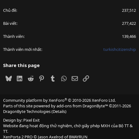
Chủ đề
237,512
Bài viết
277,422
Thành viên
139,466
Thành viên mới nhất
turkishcitizenship
Share this page
Bluesky
LinkedIn
Reddit
Pinterest
Tumblr
WhatsApp
Email
Link
®
Community platform by XenForo
© 2010-2026 XenForo Ltd.
Parts of this site powered by
add-ons from DragonByte™
©2011-2026
DragonByte Technologies
(
Details
)
Design by:
Pixel Exit
Website đang hoạt động thử nghiệm, chờ giấy phép MXH của Bộ TT &
TT.
XenPorta 2 PRO
© Jason Axelrod of
8WAYRUN