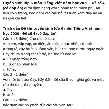
tuyển sinh lớp 6 môn Tiếng Việt năm học 2020 - Đề số 4
(có đáp án)
dưới định dạng word hoàn toàn miễn phí. Tài
liệu có 5 trang, bao gồm các câu hỏi tự luận kèm đáp án và
lời giải chi tiết.
Trích dẫn Đề thi tuyển sinh lớp 6 môn Tiếng Việt năm
học 2020 - Đề số 4 (có đáp án):
Câu 1. (3 điểm) Cho các từ sau:
Anh em, vấp váp, xe điện, ăn mặc, nhức nhối, cửa sông,
tướng tá, cây bưởi, vuông vắn, bút chì, non nước, ngay ngắn.
Hãy chỉ ra trong các từ đó, những từ nào là:
a. Từ ghép tổng hợp
b. Từ ghép phân loại
c. Từ láy
Câu 2. (2 điểm)
Với mỗi từ dưới đây, hãy đặt một câu theo nghĩa gốc và một
câu theo nghĩa chuyển.
a. Tay
b. Xuân
Câu 3. (2 điểm)
Xác định các bộ phận của các câu văn sau: