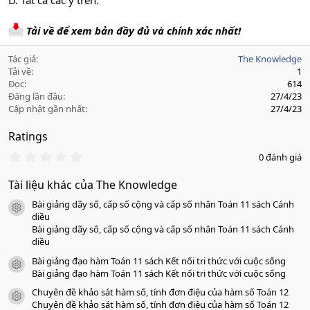
D. Tất cả các ý trên.
Tải về để xem bản đầy đủ và chính xác nhất!
Tác giả
The Knowledge
Tải về
1
Đọc
614
Đăng lần đầu
27/4/23
Cập nhật gần nhất
27/4/23
Ratings
0
0 đánh giá
.
0
Tài liệu khác của The Knowledge
0
s
Bài giảng dãy số, cấp số cộng và cấp số nhân Toán 11 sách Cánh
a
icon tài liệu
o
diều
Bài giảng dãy số, cấp số cộng và cấp số nhân Toán 11 sách Cánh
diều
Bài giảng đạo hàm Toán 11 sách Kết nối tri thức với cuộc sống
icon tài liệu
Bài giảng đạo hàm Toán 11 sách Kết nối tri thức với cuộc sống
Chuyên đề khảo sát hàm số, tính đơn điệu của hàm số Toán 12
icon tài liệu
Chuyên đề khảo sát hàm số, tính đơn điệu của hàm số Toán 12