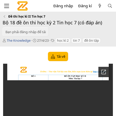
Đăng nhập
Đăng kí
Đề thi học kì II Tin học 7
Bộ 18 đề ôn thi học kỳ 2 Tin học 7 (có đáp án)
Bạn phải đăng nhập để tải
T
C
T
The Knowledge
27/4/23
học kì 2
tin 7
đề ôn tập
á
r
a
c
e
g
g
a
s
Tải về
i
t
ả
i
o
n
d
a
t
e