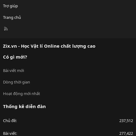
Trợ giúp
Trang chủ
R
S
S
Zix.vn - Học Vật lí Online chất lượng cao
Có gì mới?
Bài viết mới
Dòng thời gian
Hoạt động mới nhất
Thống kê diễn đàn
Chủ đề
237,512
Bài viết
277,422