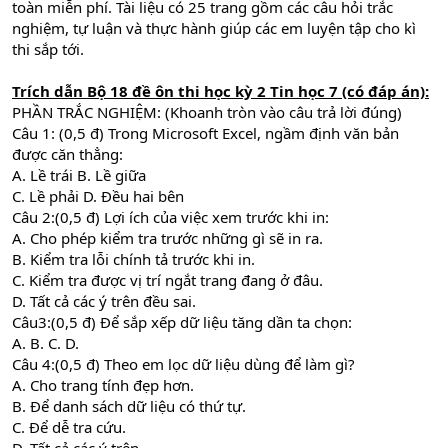
toàn miễn phí. Tài liệu có 25 trang gồm các câu hỏi trắc
nghiệm, tự luận và thực hành giúp các em luyện tập cho kì
thi sắp tới.
Trích dẫn
Bộ 18 đề ôn thi học kỳ 2 Tin học 7 (có đáp án):
PHẦN TRẮC NGHIỆM: (Khoanh tròn vào câu trả lời đúng)
Câu 1: (0,5 đ) Trong Microsoft Excel, ngầm định văn bản
được căn thẳng:
A. Lề trái B. Lề giữa
C. Lề phải D. Đều hai bên
Câu 2:(0,5 đ) Lợi ích của việc xem trước khi in:
A. Cho phép kiểm tra trước những gì sẽ in ra.
B. Kiểm tra lỗi chính tả trước khi in.
C. Kiểm tra được vị trí ngắt trang đang ở đâu.
D. Tất cả các ý trên đều sai.
Câu3:(0,5 đ) Để sắp xếp dữ liệu tăng dần ta chọn:
A. B. C. D.
Câu 4:(0,5 đ) Theo em lọc dữ liệu dùng để làm gì?
A. Cho trang tính đẹp hơn.
B. Để danh sách dữ liệu có thứ tự.
C. Để dễ tra cứu.