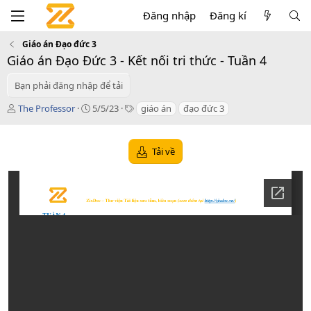
Đăng nhập
Đăng kí
Giáo án Đạo đức 3
Giáo án Đạo Đức 3 - Kết nối tri thức - Tuần 4
Bạn phải đăng nhập để tải
T
C
T
The Professor
5/5/23
giáo án
đạo đức 3
á
r
a
c
e
g
g
a
s
Tải về
i
t
ả
i
o
n
d
a
t
e