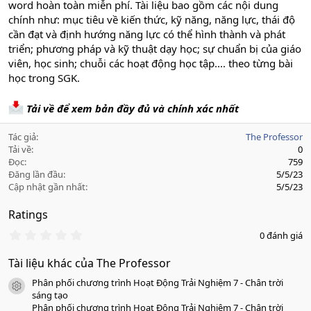
word hoàn toàn miễn phí. Tài liệu bao gồm các nội dung
chính như: mục tiêu về kiến thức, kỹ năng, năng lực, thái độ
cần đạt và định hướng năng lực có thể hình thành và phát
triển; phương pháp và kỹ thuật dạy học; sự chuẩn bị của giáo
viên, học sinh; chuỗi các hoạt động học tập.... theo từng bài
học trong SGK.
Tải về để xem bản đầy đủ và chính xác nhất
Tác giả
The Professor
Tải về
0
Đọc
759
Đăng lần đầu
5/5/23
Cập nhật gần nhất
5/5/23
Ratings
0
0 đánh giá
.
0
Tài liệu khác của The Professor
0
s
Phân phối chương trình Hoạt Động Trải Nghiệm 7 - Chân trời
a
icon tài liệu
o
sáng tạo
Phân phối chương trình Hoạt Động Trải Nghiệm 7 - Chân trời