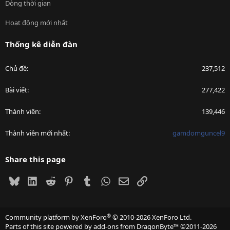
Dòng thời gian
Hoạt động mới nhất
Thống kê diễn đàn
Chủ đề
237,512
Bài viết
277,422
Thành viên
139,446
Thành viên mới nhất
gamdomguncel9
Share this page
Bluesky
LinkedIn
Reddit
Pinterest
Tumblr
WhatsApp
Email
Link
®
Community platform by XenForo
© 2010-2026 XenForo Ltd.
Parts of this site powered by
add-ons from DragonByte™
©2011-2026