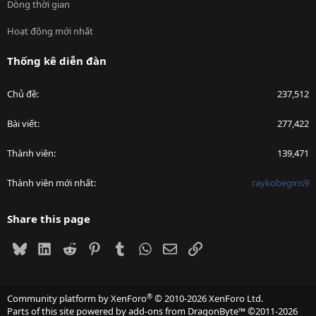
Dòng thời gian
Hoạt động mới nhất
Thống kê diễn đàn
Chủ đề
237,512
Bài viết
277,422
Thành viên
139,471
Thành viên mới nhất
raykobegiris9
Share this page
Bluesky
LinkedIn
Reddit
Pinterest
Tumblr
WhatsApp
Email
Link
®
Community platform by XenForo
© 2010-2026 XenForo Ltd.
Parts of this site powered by
add-ons from DragonByte™
©2011-2026