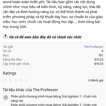
word hoàn toàn miễn phí. Tài liệu bao gồm các nội dung
chính như: mục tiêu về kiến thức, kỹ năng, năng lực, thái độ
cần đạt và định hướng năng lực có thể hình thành và phát
triển; phương pháp và kỹ thuật dạy học; sự chuẩn bị của giáo
viên, học sinh; chuỗi các hoạt động học tập.... theo từng bài
học trong SGK.
Tải về để xem bản đầy đủ và chính xác nhất
Tác giả
The Professor
Tải về
0
Đọc
701
Đăng lần đầu
9/5/23
Cập nhật gần nhất
9/5/23
Ratings
0
0 đánh giá
.
0
Tài liệu khác của The Professor
0
s
Phân phối chương trình Hoạt Động Trải Nghiệm 7 - Chân trời
a
icon tài liệu
o
sáng tạo
Phân phối chương trình Hoạt Động Trải Nghiệm 7 - Chân trời