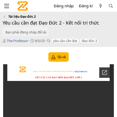
Đăng nhập
Đăng kí
Tài liệu Đạo đức 2
Yêu cầu cần đạt Đạo Đức 2 - Kết nối tri thức
Bạn phải đăng nhập để tải
T
C
T
The Professor
9/5/23
yêu cầu cần đạt
đạo đức 2
á
r
a
c
e
g
g
a
s
Tải về
i
t
ả
i
o
n
d
a
t
e