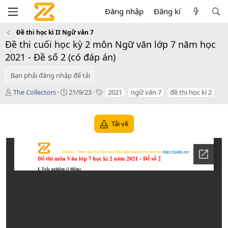
Đăng nhập
Đăng kí
Đề thi học kì II Ngữ văn 7
Đề thi cuối học kỳ 2 môn Ngữ văn lớp 7 năm học
2021 - Đề số 2 (có đáp án)
Bạn phải đăng nhập để tải
T
C
T
The Collectors
21/9/23
2021
ngữ văn 7
đề thi học kì 2
á
r
a
c
e
g
g
a
s
Tải về
i
t
ả
i
o
n
d
a
t
e