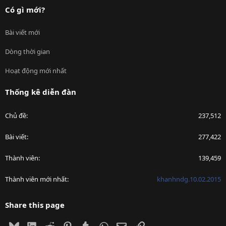
Có gì mới?
Bài viết mới
Dòng thời gian
Hoạt động mới nhất
Thống kê diễn đàn
Chủ đề
237,512
Bài viết
277,422
Thành viên
139,459
Thành viên mới nhất
khanhndg.10.02.2015
Share this page
Bluesky
LinkedIn
Reddit
Pinterest
Tumblr
WhatsApp
Email
Link