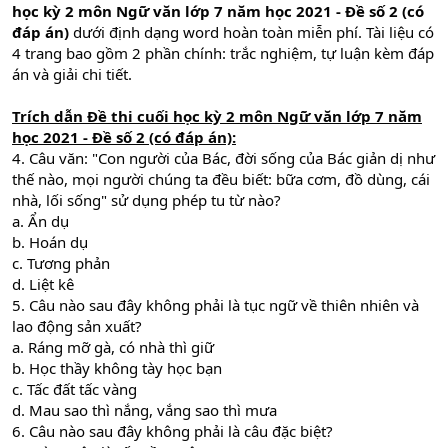
học kỳ 2 môn Ngữ văn lớp 7 năm học 2021 - Đề số 2 (có
đáp án)
dưới định dạng word hoàn toàn miễn phí. Tài liệu có
4 trang bao gồm 2 phần chính: trắc nghiệm, tự luận kèm đáp
án và giải chi tiết.
Trích dẫn Đề thi cuối học kỳ 2 môn Ngữ văn lớp 7 năm
học 2021 - Đề số 2 (có đáp án):
4. Câu văn: "Con người của Bác, đời sống của Bác giản dị như
thế nào, mọi người chúng ta đều biết: bữa cơm, đồ dùng, cái
nhà, lối sống" sử dụng phép tu từ nào?
a. Ẩn dụ
b. Hoán dụ
c. Tương phản
d. Liệt kê
5. Câu nào sau đây không phải là tục ngữ về thiên nhiên và
lao động sản xuất?
a. Ráng mỡ gà, có nhà thì giữ
b. Học thầy không tày học bạn
c. Tấc đất tấc vàng
d. Mau sao thì nắng, vắng sao thì mưa
6. Câu nào sau đây không phải là câu đặc biệt?