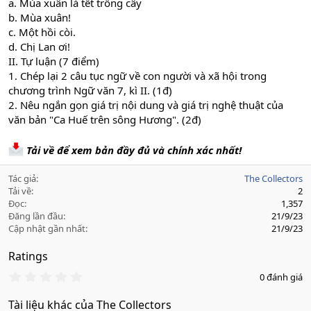
a. Mùa xuân là tết trồng cây
b. Mùa xuân!
c. Một hồi còi.
d. Chị Lan ơi!
II. Tự luận (7 điểm)
1. Chép lại 2 câu tục ngữ về con người và xã hội trong
chương trình Ngữ văn 7, kì II. (1đ)
2. Nêu ngắn gọn giá trị nội dung và giá trị nghệ thuật của
văn bản "Ca Huế trên sông Hương". (2đ)
Tải về để xem bản đầy đủ và chính xác nhất!
Tác giả
The Collectors
Tải về
2
Đọc
1,357
Đăng lần đầu
21/9/23
Cập nhật gần nhất
21/9/23
Ratings
0
0 đánh giá
.
0
Tài liệu khác của The Collectors
0