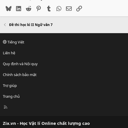
Bluesky
LinkedIn
Reddit
Pinterest
Tumblr
WhatsApp
Email
Link
Đề thi học kì II Ngữ văn 7
Tiếng Việt
Liên hệ
Quy định và Nội quy
Chính sách bảo mật
Trợ giúp
Trang chủ
R
S
S
Zix.vn - Học Vật lí Online chất lượng cao