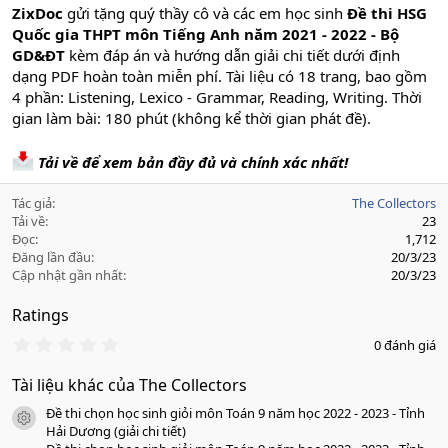
ZixDoc
gửi tặng quý thầy cô và các em học sinh
Đề thi HSG
Quốc gia THPT môn Tiếng Anh năm 2021 - 2022 - Bộ
GD&ĐT
kèm đáp án và hướng dẫn giải chi tiết dưới định
dạng PDF hoàn toàn miễn phí. Tài liệu có 18 trang, bao gồm
4 phần: Listening, Lexico - Grammar, Reading, Writing. Thời
gian làm bài: 180 phút (không kể thời gian phát đề).
Tải về để xem bản đầy đủ và chính xác nhất!
Tác giả
The Collectors
Tải về
23
Đọc
1,712
Đăng lần đầu
20/3/23
Cập nhật gần nhất
20/3/23
Ratings
0
0 đánh giá
.
0
Tài liệu khác của The Collectors
0
s
Đề thi chọn học sinh giỏi môn Toán 9 năm học 2022 - 2023 - Tỉnh
a
icon tài liệu
o
Hải Dương (giải chi tiết)