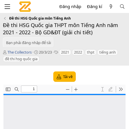
Đăng nhập
Đăng kí
Đề thi HSG Quốc gia môn Tiếng Anh
Đề thi HSG Quốc gia THPT môn Tiếng Anh năm
2021 - 2022 - Bộ GD&ĐT (giải chi tiết)
Bạn phải đăng nhập để tải
T
C
T
The Collectors
20/3/23
2021
2022
thpt
tiếng anh
á
r
a
đề thi hsg quốc gia
c
e
g
g
a
s
i
t
Tải về
ả
i
o
n
d
a
t
e