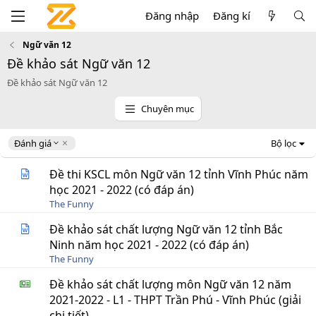
Đăng nhập
Đăng kí
Ngữ văn 12
Đề khảo sát Ngữ văn 12
Đề khảo sát Ngữ văn 12
Chuyên mục
D
Đánh giá
Bộ lọc
e
s
Đề thi KSCL môn Ngữ văn 12 tỉnh Vĩnh Phúc năm
c
học 2021 - 2022 (có đáp án)
e
The Funny
n
d
Đề khảo sát chất lượng Ngữ văn 12 tỉnh Bắc
i
Ninh năm học 2021 - 2022 (có đáp án)
n
g
The Funny
Đề khảo sát chất lượng môn Ngữ văn 12 năm
2021-2022 - L1 - THPT Trần Phú - Vĩnh Phúc (giải
chi tiết)