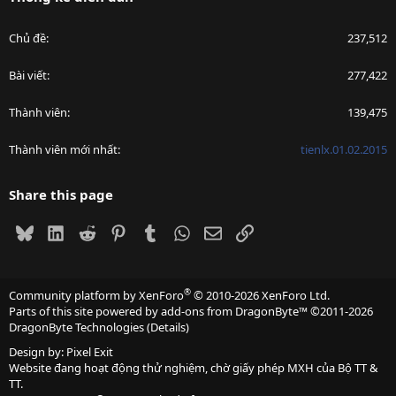
Chủ đề
237,512
Bài viết
277,422
Thành viên
139,475
Thành viên mới nhất
tienlx.01.02.2015
Share this page
Bluesky
LinkedIn
Reddit
Pinterest
Tumblr
WhatsApp
Email
Link
®
Community platform by XenForo
© 2010-2026 XenForo Ltd.
Parts of this site powered by
add-ons from DragonByte™
©2011-2026
DragonByte Technologies
(
Details
)
Design by:
Pixel Exit
Website đang hoạt động thử nghiệm, chờ giấy phép MXH của Bộ TT &
TT.