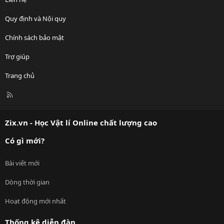
Quy định và Nội quy
Chính sách bảo mật
Trợ giúp
Trang chủ
R
S
S
Zix.vn - Học Vật lí Online chất lượng cao
Có gì mới?
Bài viết mới
Dòng thời gian
Hoạt động mới nhất
Thống kê diễn đàn