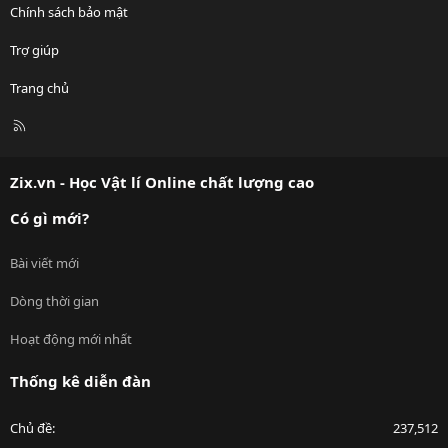
Chính sách bảo mật
Trợ giúp
Trang chủ
R
S
S
Zix.vn - Học Vật lí Online chất lượng cao
Có gì mới?
Bài viết mới
Dòng thời gian
Hoạt động mới nhất
Thống kê diễn đàn
Chủ đề
237,512