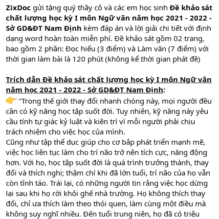
ZixDoc
gửi tặng quý thầy cô và các em học sinh
Đề khảo sát
chất lượng học kỳ I môn Ngữ văn năm học 2021 - 2022 -
Sở GD&ĐT Nam Định
kèm đáp án và lời giải chi tiết với định
dạng word hoàn toàn miễn phí. Đề khảo sát gồm 02 trang,
bao gồm 2 phần: Đọc hiểu (3 điểm) và Làm văn (7 điểm) với
thời gian làm bài là 120 phút (không kể thời gian phát đề)
Trích dẫn Đề khảo sát chất lượng học kỳ I môn Ngữ văn
năm học 2021 - 2022 - Sở GD&ĐT Nam Định
:
"Trong thế giới thay đổi nhanh chóng này, mọi người đều
cần có kỹ năng học tập suốt đời. Tuy nhiên, kỹ năng này yêu
cầu tính tự giác kỷ luật và kiên trì vì mỗi người phải chịu
trách nhiệm cho việc học của mình.
Cũng như tập thể dục giúp cho cơ bắp phát triển mạnh mẽ,
việc học liên tục làm cho trí não trở nên tích cực, năng động
hơn. Với họ, học tập suốt đời là quá trình trưởng thành, thay
đổi và thích nghi; thậm chí khi đã lớn tuổi, trí não của họ vẫn
còn tỉnh táo. Trái lại, có những người tin rằng việc học dừng
lại sau khi họ rời khỏi ghế nhà trường. Họ không thích thay
đổi, chỉ ưa thích làm theo thói quen, làm cùng một điều mà
không suy nghĩ nhiều. Đến tuổi trung niên, họ đã có triệu