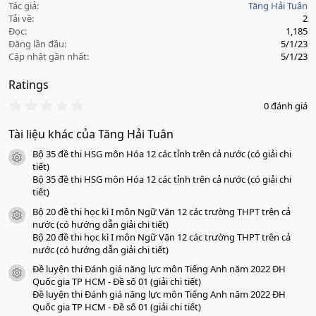
Tác giả
Tăng Hải Tuân
Tải về
2
Đọc
1,185
Đăng lần đầu
5/1/23
Cập nhật gần nhất
5/1/23
Ratings
0
0 đánh giá
.
0
Tài liệu khác của Tăng Hải Tuân
0
s
Bộ 35 đề thi HSG môn Hóa 12 các tỉnh trên cả nước (có giải chi
a
icon tài liệu
o
tiết)
Bộ 35 đề thi HSG môn Hóa 12 các tỉnh trên cả nước (có giải chi
tiết)
Bộ 20 đề thi học kì I môn Ngữ Văn 12 các trường THPT trên cả
icon tài liệu
nước (có hướng dẫn giải chi tiết)
Bộ 20 đề thi học kì I môn Ngữ Văn 12 các trường THPT trên cả
nước (có hướng dẫn giải chi tiết)
Đề luyện thi Đánh giá năng lực môn Tiếng Anh năm 2022 ĐH
icon tài liệu
Quốc gia TP HCM - Đề số 01 (giải chi tiết)
Đề luyện thi Đánh giá năng lực môn Tiếng Anh năm 2022 ĐH
Quốc gia TP HCM - Đề số 01 (giải chi tiết)