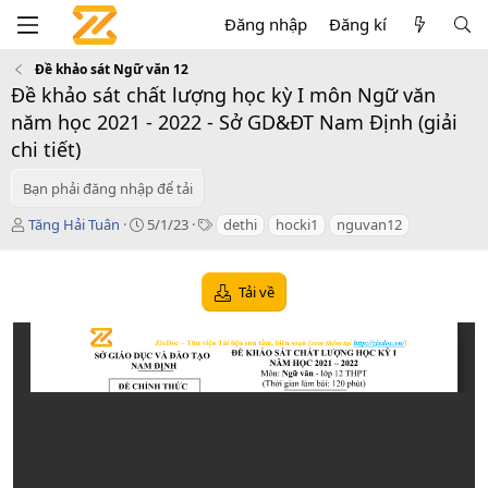
Đăng nhập
Đăng kí
Đề khảo sát Ngữ văn 12
Đề khảo sát chất lượng học kỳ I môn Ngữ văn
năm học 2021 - 2022 - Sở GD&ĐT Nam Định (giải
chi tiết)
Bạn phải đăng nhập để tải
T
C
T
Tăng Hải Tuân
5/1/23
dethi
hocki1
nguvan12
á
r
a
c
e
g
g
a
s
Tải về
i
t
ả
i
o
n
d
a
t
e