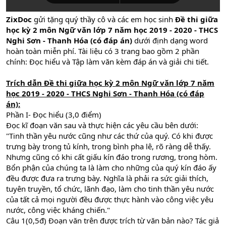
ZixDoc
gửi tặng quý thầy cô và các em học sinh
Đề thi giữa
học kỳ 2 môn Ngữ văn lớp 7 năm học 2019 - 2020 - THCS
Nghi Sơn - Thanh Hóa (có đáp án)
dưới định dạng word
hoàn toàn miễn phí. Tài liệu có 3 trang bao gồm 2 phần
chính: Đọc hiểu và Tập làm văn kèm đáp án và giải chi tiết.
Trích dẫn Đề thi giữa học kỳ 2 môn Ngữ văn lớp 7 năm
học 2019 - 2020 - THCS Nghi Sơn - Thanh Hóa (có đáp
án):
Phần I- Đọc hiểu (3,0 điểm)
Đọc kĩ đoạn văn sau và thực hiện các yêu cầu bên dưới:
"Tinh thần yêu nước cũng như các thứ của quý. Có khi được
trưng bày trong tủ kính, trong bình pha lê, rõ ràng dễ thấy.
Nhưng cũng có khi cất giấu kín đáo trong rương, trong hòm.
Bổn phận của chúng ta là làm cho những của quý kín đáo ấy
đều được đưa ra trưng bày. Nghĩa là phải ra sức giải thích,
tuyên truyền, tổ chức, lãnh đạo, làm cho tinh thần yêu nước
của tất cả mọi người đều được thực hành vào công việc yêu
nước, công việc kháng chiến."
Câu 1(0,5đ) Đoạn văn trên được trích từ văn bản nào? Tác giả