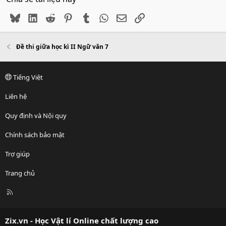
Bluesky
LinkedIn
Reddit
Pinterest
Tumblr
WhatsApp
Email
Link
Đề thi giữa học kì II Ngữ văn 7
Tiếng Việt
Liên hệ
Quy định và Nội quy
Chính sách bảo mật
Trợ giúp
Trang chủ
R
S
S
Zix.vn - Học Vật lí Online chất lượng cao