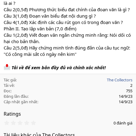
là ai ?
Câu 2(0,5đ) Phương thức biểu đạt chính của đoạn văn là gì ?
Câu 3(1,0đ) Đoạn văn biểu đạt nội dung gì ?
Câu 4(1,0đ) Xác định các câu rút gọn có trong đoạn văn ?
Phần II. Tạo lập văn bản (7,0 điểm)
Câu 1(2,0đ) Viết đoạn văn ngắn chứng minh rằng: Nói dối có
hại cho bản thân.
Câu 2(5,0đ) Hãy chứng minh tính đúng đắn của câu tục ngữ:
"Có công mài sắt có ngày nên kim"
Tải về để xem bản đầy đủ và chính xác nhất!
Tác giả
The Collectors
Tải về
2
Đọc
755
Đăng lần đầu
14/9/23
Cập nhật gần nhất
14/9/23
Ratings
0
0 đánh giá
.
0
Tài liệu khác của The Collectors
0