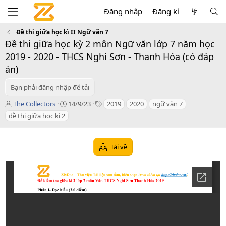
Đăng nhập
Đăng kí
Đề thi giữa học kì II Ngữ văn 7
Đề thi giữa học kỳ 2 môn Ngữ văn lớp 7 năm học
2019 - 2020 - THCS Nghi Sơn - Thanh Hóa (có đáp
án)
Bạn phải đăng nhập để tải
T
C
T
The Collectors
14/9/23
2019
2020
ngữ văn 7
á
r
a
đề thi giữa học kì 2
c
e
g
g
a
s
i
t
Tải về
ả
i
o
n
d
a
t
e