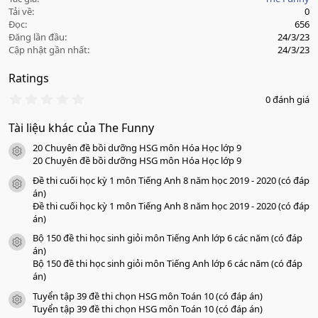
Tải về
0
Đọc
656
Đăng lần đầu
24/3/23
Cập nhật gần nhất
24/3/23
Ratings
0
0 đánh giá
.
0
Tài liệu khác của The Funny
0
s
20 Chuyên đề bồi dưỡng HSG môn Hóa Học lớp 9
a
icon tài liệu
o
20 Chuyên đề bồi dưỡng HSG môn Hóa Học lớp 9
Đề thi cuối học kỳ 1 môn Tiếng Anh 8 năm học 2019 - 2020 (có đáp
icon tài liệu
án)
Đề thi cuối học kỳ 1 môn Tiếng Anh 8 năm học 2019 - 2020 (có đáp
án)
Bộ 150 đề thi học sinh giỏi môn Tiếng Anh lớp 6 các năm (có đáp
icon tài liệu
án)
Bộ 150 đề thi học sinh giỏi môn Tiếng Anh lớp 6 các năm (có đáp
án)
Tuyển tập 39 đề thi chọn HSG môn Toán 10 (có đáp án)
icon tài liệu
Tuyển tập 39 đề thi chọn HSG môn Toán 10 (có đáp án)