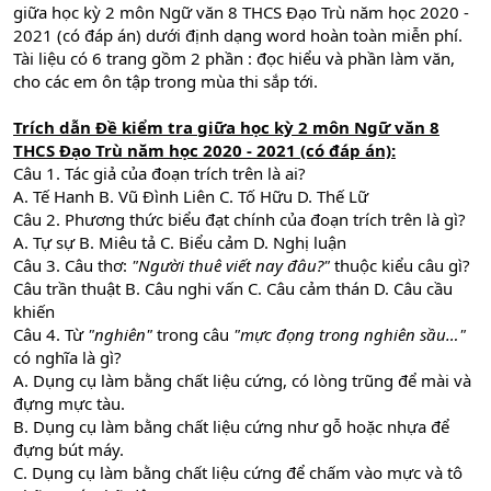
giữa học kỳ 2 môn Ngữ văn 8 THCS Đạo Trù năm học 2020 -
2021 (có đáp án) dưới định dạng word hoàn toàn miễn phí.
Tài liệu có 6 trang gồm 2 phần : đọc hiểu và phần làm văn,
cho các em ôn tập trong mùa thi sắp tới.
Trích dẫn Đề kiểm tra giữa học kỳ 2 môn Ngữ văn 8
THCS Đạo Trù năm học 2020 - 2021 (có đáp án):
Câu 1. Tác giả của đoạn trích trên là ai?
A. Tế Hanh B. Vũ Đình Liên C. Tố Hữu D. Thế Lữ
Câu 2. Phương thức biểu đạt chính của đoạn trích trên là gì?
A. Tự sự B. Miêu tả C. Biểu cảm D. Nghị luận
Câu 3. Câu thơ:
"Người thuê viết nay đâu?"
thuộc kiểu câu gì?
Câu trần thuật B. Câu nghi vấn C. Câu cảm thán D. Câu cầu
khiến
Câu 4. Từ
"nghiên"
trong câu
"mực đọng trong nghiên sầu…"
có nghĩa là gì?
A. Dụng cụ làm bằng chất liệu cứng, có lòng trũng để mài và
đựng mực tàu.
B. Dụng cụ làm bằng chất liệu cứng như gỗ hoặc nhựa để
đựng bút máy.
C. Dụng cụ làm bằng chất liệu cứng để chấm vào mực và tô