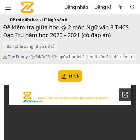
Đăng nhập
Đăng kí
Đề thi giữa học kì II Ngữ văn 8
Đề kiểm tra giữa học kỳ 2 môn Ngữ văn 8 THCS
Đạo Trù năm học 2020 - 2021 (có đáp án)
Bạn phải đăng nhập để tải
T
C
T
The Funny
24/3/23
giữa học kỳ 2
ngữ văn 8
đề kiểm tra
á
r
a
c
e
g
g
a
s
Tải về
i
t
ả
i
o
n
d
a
t
e