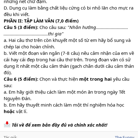
những nét chữ đậm.
D. Dụng cụ làm bằng chất liệu cứng có bi nhỏ lăn cho mực ra
đều khi viết.
PHẦN II: TẬP LÀM VĂN (7,0 điểm)
Câu 5 (3 điểm):
Cho câu sau
: "Nhân hướng..........................
....................................thi gia"
a. Hai câu thơ trên còn khuyết một số từ em hãy bổ sung và
chép lại cho hoàn chỉnh.
b. Viết một đoạn văn ngắn (7-8 câu) nêu cảm nhận của em về
cái hay cái đẹp trong hai câu thơ trên. Trong đoạn văn có sử
dụng ít nhất một câu cảm thán (gạch chân dưới câu cảm thán
đó).
Câu 6
(5 điểm):
Chọn và thực hiện
một trong hai
yêu cầu
sau:
a. Em hãy giới thiệu cách làm một món ăn trong ngày Tết
Nguyên Đán.
b. Em hãy thuyết minh cách làm một thí nghiệm hóa học
hoặc
vật lí.
Tải về để xem bản đầy đủ và chính xác nhất!
Tác giả
The Funny