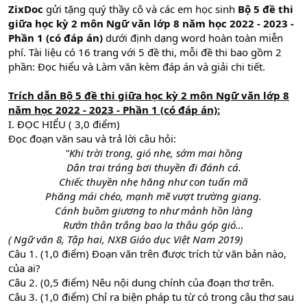
ZixDoc
gửi tặng quý thầy cô và các em học sinh
Bộ 5 đề thi
giữa học kỳ 2 môn Ngữ văn lớp 8 năm học 2022 - 2023 -
Phần 1 (có đáp án)
dưới định dạng word hoàn toàn miễn
phí. Tài liệu có 16 trang với 5 đề thi, mỗi đề thi bao gồm 2
phần: Đọc hiểu và Làm văn kèm đáp án và giải chi tiết.
Trích dẫn Bộ 5 đề thi giữa học kỳ 2 môn Ngữ văn lớp 8
năm học 2022 - 2023 - Phần 1 (có đáp án):
I. ĐỌC HIỂU ( 3,0 điểm)
Đọc đoạn văn sau và trả lời câu hỏi:
"Khi trời trong, gió nhẹ, sớm mai hồng
Dân trai tráng bơi thuyền đi đánh cá.
Chiếc thuyền nhẹ hăng như con tuấn mã
Phăng mái chéo, mạnh mẽ vượt trường giang.
Cánh buồm giương to như mảnh hồn làng
Rướn thân trắng bao la thâu góp gió…
( Ngữ văn 8, Tập hai, NXB Giáo dục Việt Nam 2019)
Câu 1. (1,0 điểm) Đoạn văn trên được trích từ văn bản nào,
của ai?
Câu 2. (0,5 điểm) Nêu nội dung chính của đoạn thơ trên.
Câu 3. (1,0 điểm) Chỉ ra biện pháp tu từ có trong câu thơ sau