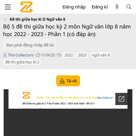
Đăng nhập
Đăng kí
Đề thi giữa học kì II Ngữ văn 8
Bộ 5 đề thi giữa học kỳ 2 môn Ngữ văn lớp 8 năm
học 2022 - 2023 - Phần 1 (có đáp án)
Bạn phải đăng nhập để tải
T
C
T
The Collectors
11/9/23
2022
2023
ngữ văn 8
á
r
a
đề thi giữa học kì 2
c
e
g
g
a
s
i
t
Tải về
ả
i
o
n
d
a
t
e