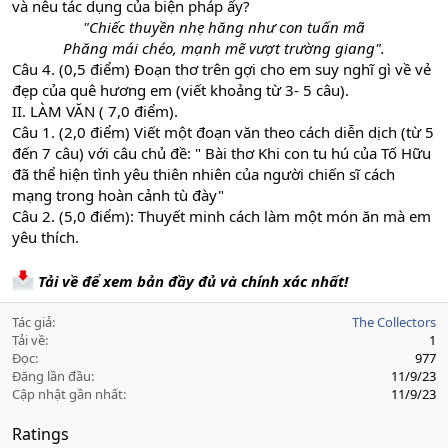
và nêu tác dụng của biện pháp ấy?
"Chiếc thuyền nhẹ hăng như con tuấn mã
Phăng mái chéo, mạnh mẽ vượt trường giang".
Câu 4. (0,5 điểm) Đoạn thơ trên gợi cho em suy nghĩ gì về vẻ
đẹp của quê hương em (viết khoảng từ 3- 5 câu).
II. LÀM VĂN ( 7,0 điểm).
Câu 1. (2,0 điểm) Viết một đoạn văn theo cách diễn dịch (từ 5
đến 7 câu) với câu chủ đề: " Bài thơ Khi con tu hú của Tố Hữu
đã thể hiện tình yêu thiên nhiên của người chiến sĩ cách
mạng trong hoàn cảnh tù đày"
Câu 2. (5,0 điểm): Thuyết minh cách làm một món ăn mà em
yêu thích.
Tải về để xem bản đầy đủ và chính xác nhất!
Tác giả
The Collectors
Tải về
1
Đọc
977
Đăng lần đầu
11/9/23
Cập nhật gần nhất
11/9/23
Ratings