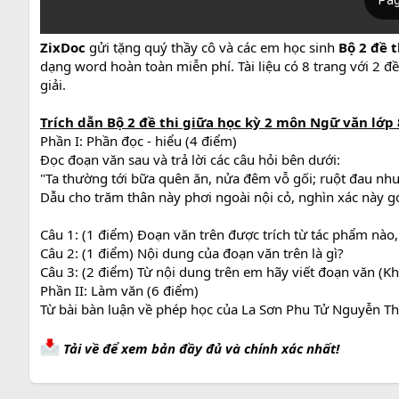
ZixDoc
gửi tặng quý thầy cô và các em học sinh
Bộ 2 đề t
dạng word hoàn toàn miễn phí. Tài liệu có 8 trang với 2 
giải.
Trích dẫn Bộ 2 đề thi giữa học kỳ 2 môn Ngữ văn lớp
Phần I: Phần đọc - hiểu (4 điểm)
Đọc đoạn văn sau và trả lời các câu hỏi bên dưới:
"Ta thường tới bữa quên ăn, nửa đêm vỗ gối; ruột đau như
Dẫu cho trăm thân này phơi ngoài nội cỏ, nghìn xác này gó
Câu 1: (1 điểm) Đoạn văn trên được trích từ tác phẩm nào, ai
Câu 2: (1 điểm) Nội dung của đoạn văn trên là gì?
Câu 3: (2 điểm) Từ nội dung trên em hãy viết đoạn văn (K
Phần II: Làm văn (6 điểm)
Từ bài bàn luận về phép học của La Sơn Phu Tử Nguyễn Th
Tải về để xem bản đầy đủ và chính xác nhất!