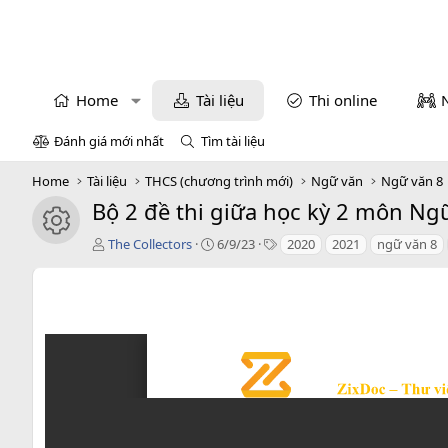
Home
Tài liệu
Thi online
Đánh giá mới nhất
Tìm tài liệu
Home
Tài liệu
THCS (chương trình mới)
Ngữ văn
Ngữ văn 8
Bộ 2 đề thi giữa học kỳ 2 môn Ngữ 
icon tài liệu
T
C
T
The Collectors
6/9/23
2020
2021
ngữ văn 8
á
r
a
c
e
g
g
a
s
i
t
ả
i
o
n
d
a
t
e