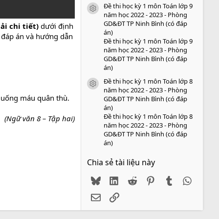
Đề thi học kỳ 1 môn Toán lớp 9
icon tài liệu
năm học 2022 - 2023 - Phòng
GD&ĐT TP Ninh Bình (có đáp
i chi tiết)
dưới định
án)
m đáp án và hướng dẫn
Đề thi học kỳ 1 môn Toán lớp 9
năm học 2022 - 2023 - Phòng
GD&ĐT TP Ninh Bình (có đáp
án)
Đề thi học kỳ 1 môn Toán lớp 8
icon tài liệu
năm học 2022 - 2023 - Phòng
an uống máu quân thù.
GD&ĐT TP Ninh Bình (có đáp
án)
Đề thi học kỳ 1 môn Toán lớp 8
(Ngữ văn 8 – Tập hai)
năm học 2022 - 2023 - Phòng
GD&ĐT TP Ninh Bình (có đáp
án)
Chia sẻ tài liệu này
Bluesky
LinkedIn
Reddit
Pinterest
Tumblr
WhatsA
Email
Link