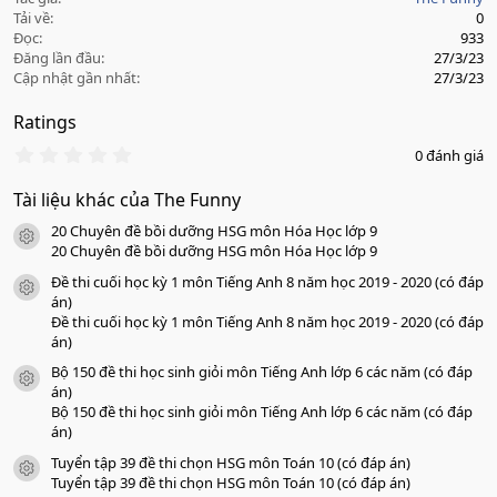
Tải về
0
Đọc
933
Đăng lần đầu
27/3/23
Cập nhật gần nhất
27/3/23
Ratings
0
0 đánh giá
.
0
Tài liệu khác của The Funny
0
s
20 Chuyên đề bồi dưỡng HSG môn Hóa Học lớp 9
a
icon tài liệu
o
20 Chuyên đề bồi dưỡng HSG môn Hóa Học lớp 9
Đề thi cuối học kỳ 1 môn Tiếng Anh 8 năm học 2019 - 2020 (có đáp
icon tài liệu
án)
Đề thi cuối học kỳ 1 môn Tiếng Anh 8 năm học 2019 - 2020 (có đáp
án)
Bộ 150 đề thi học sinh giỏi môn Tiếng Anh lớp 6 các năm (có đáp
icon tài liệu
án)
Bộ 150 đề thi học sinh giỏi môn Tiếng Anh lớp 6 các năm (có đáp
án)
Tuyển tập 39 đề thi chọn HSG môn Toán 10 (có đáp án)
icon tài liệu
Tuyển tập 39 đề thi chọn HSG môn Toán 10 (có đáp án)