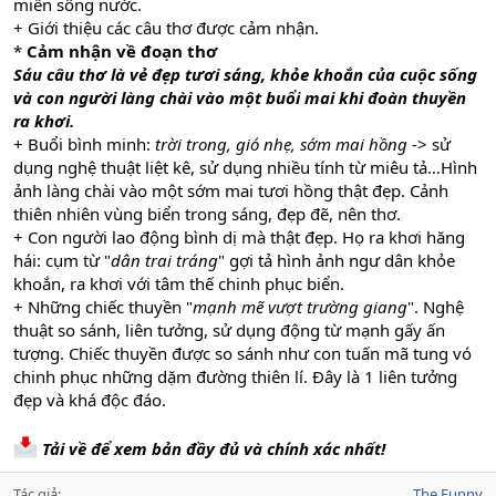
miền sông nước.
+ Giới thiệu các câu thơ được cảm nhận.
*
Cảm nhận về đoạn thơ
Sáu câu thơ là vẻ đẹp tươi sáng, khỏe khoắn của cuộc sống
và con người làng chài vào một buổi mai khi đoàn thuyền
ra khơi.
+ Buổi bình minh:
trời trong, gió nhẹ, sớm mai hồng
-> sử
dụng nghệ thuật liệt kê, sử dụng nhiều tính từ miêu tả…Hình
ảnh làng chài vào một sớm mai tươi hồng thật đẹp. Cảnh
thiên nhiên vùng biển trong sáng, đẹp đẽ, nên thơ.
+ Con người lao động bình dị mà thật đẹp. Họ ra khơi hăng
hái: cụm từ "
dân trai tráng
" gợi tả hình ảnh ngư dân khỏe
khoắn, ra khơi với tâm thế chinh phục biển.
+ Những chiếc thuyền "
mạnh mẽ vượt trường giang
". Nghệ
thuật so sánh, liên tưởng, sử dụng động từ mạnh gấy ấn
tượng. Chiếc thuyền được so sánh như con tuấn mã tung vó
chinh phục những dặm đường thiên lí. Đây là 1 liên tưởng
đẹp và khá độc đáo.
Tải về để xem bản đầy đủ và chính xác nhất!
Tác giả
The Funny