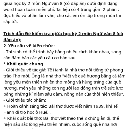
giữa học kỳ 2 môn Ngữ văn 8 (có đáp án) dưới định dạng
word hoàn toàn miễn phí. Tài liệu có 4 trang gồm 2 phần :
đọc hiểu và phần làm văn, cho các em ôn tập trong mùa thi
sắp tới.
Trích dẫn Đề kiểm tra giữa học kỳ 2 môn Ngữ văn 8 (có
đáp án):
2. Yêu cầu về kiến thức:
- Thí sinh có thể trình bày bằng nhiều cách khác nhau, song
cần đảm bảo các yêu cầu cơ bản sau:
*
Khái quát chung
- Giới thiệu về tác giả: Tế Hanh là nhà thơ nổi tiếng từ phong
trào Thơ mới. Ông là nhà thơ "viết về quê hương bằng cả tấm
lòng yêu mến thiên nhiên thơ mộng và hùng tráng của quê
hương, mến yêu những con người lao động tràn trề sức lực;
bằng những kỉ niệm sâu đậm, nồng nàn của thời niên thiếu".
- Giới thiệu tác phẩm:
+ Hoàn cảnh sáng tác: Bài thơ được viết năm 1939, khi Tế
Hanh đi trọ học ở Huế,..
+ Khái quát bài thơ: Bài thơ viết theo thể 8 chữ giản dị, thể
hiện sâu sắc lòng yêu thiên nhiên, cuộc sống quê nhà nơi