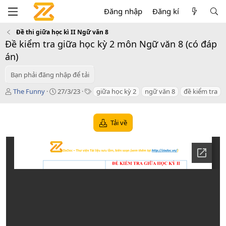
Đăng nhập
Đăng kí
Đề thi giữa học kì II Ngữ văn 8
Đề kiểm tra giữa học kỳ 2 môn Ngữ văn 8 (có đáp
án)
Bạn phải đăng nhập để tải
T
C
T
The Funny
27/3/23
giữa học kỳ 2
ngữ văn 8
đề kiểm tra
á
r
a
c
e
g
g
a
s
Tải về
i
t
ả
i
o
n
d
a
t
e