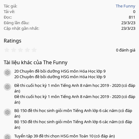
Tác giả
The Funny
Tải về
0
Đọc
811
Đăng lần đầu
23/3/23
Cập nhật gần nhất
23/3/23
Ratings
0
0 đánh giá
.
0
Tài liệu khác của The Funny
0
s
20 Chuyên đề bồi dưỡng HSG môn Hóa Học lớp 9
a
icon tài liệu
o
20 Chuyên đề bồi dưỡng HSG môn Hóa Học lớp 9
Đề thi cuối học kỳ 1 môn Tiếng Anh 8 năm học 2019 - 2020 (có đáp
icon tài liệu
án)
Đề thi cuối học kỳ 1 môn Tiếng Anh 8 năm học 2019 - 2020 (có đáp
án)
Bộ 150 đề thi học sinh giỏi môn Tiếng Anh lớp 6 các năm (có đáp
icon tài liệu
án)
Bộ 150 đề thi học sinh giỏi môn Tiếng Anh lớp 6 các năm (có đáp
án)
Tuyển tập 39 đề thi chọn HSG môn Toán 10 (có đáp án)
icon tài liệu