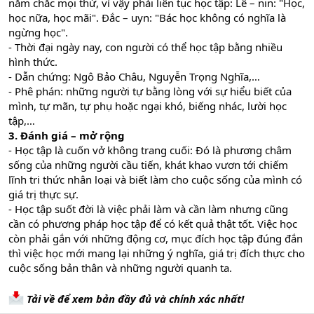
nắm chắc mọi thứ, vì vậy phải liên tục học tập: Lê – nin: "Học,
học nữa, học mãi". Đắc – uyn: "Bác học không có nghĩa là
ngừng học".
- Thời đại ngày nay, con người có thể học tập bằng nhiều
hình thức.
- Dẫn chứng: Ngô Bảo Châu, Nguyễn Trọng Nghĩa,…
- Phê phán: những người tự bằng lòng với sự hiểu biết của
mình, tự mãn, tự phụ hoặc ngại khó, biếng nhác, lười học
tập,…
3. Đánh giá – mở rộng
- Học tập là cuốn vở không trang cuối: Đó là phương châm
sống của những người cầu tiến, khát khao vươn tới chiếm
lĩnh tri thức nhân loại và biết làm cho cuộc sống của mình có
giá trị thực sự.
- Học tập suốt đời là việc phải làm và cần làm nhưng cũng
cần có phương pháp học tập để có kết quả thật tốt. Việc học
còn phải gắn với những động cơ, mục đích học tập đúng đắn
thì việc học mới mang lại những ý nghĩa, giá trị đích thực cho
cuộc sống bản thân và những người quanh ta.
Tải về để xem bản đầy đủ và chính xác nhất!