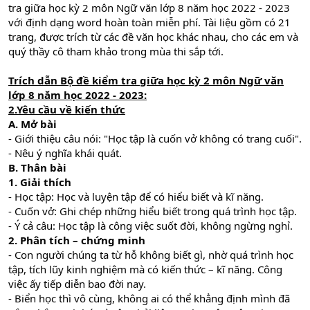
tra giữa học kỳ 2 môn Ngữ văn lớp 8 năm học 2022 - 2023
với định dạng word hoàn toàn miễn phí. Tài liệu gồm có 21
trang, được trích từ các đề văn học khác nhau, cho các em và
quý thầy cô tham khảo trong mùa thi sắp tới.
Trích dẫn Bộ đề kiểm tra giữa học kỳ 2 môn Ngữ văn
lớp 8 năm học 2022 - 2023:
2.Yêu cầu về kiến thức
A. Mở bài
- Giới thiệu câu nói: "Học tập là cuốn vở không có trang cuối".
- Nêu ý nghĩa khái quát.
B. Thân bài
1. Giải thích
- Học tập: Học và luyện tập để có hiểu biết và kĩ năng.
- Cuốn vở: Ghi chép những hiểu biết trong quá trình học tập.
- Ý cả câu: Học tập là công việc suốt đời, không ngừng nghỉ.
2. Phân tích – chứng minh
- Con người chúng ta từ hỗ không biết gì, nhờ quá trình học
tập, tích lũy kinh nghiệm mà có kiến thức – kĩ năng. Công
việc ấy tiếp diễn bao đời nay.
- Biển học thì vô cùng, không ai có thể khẳng định mình đã