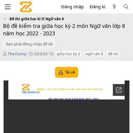
Đăng nhập
Đăng kí
Đề thi giữa học kì II Ngữ văn 8
Bộ đề kiểm tra giữa học kỳ 2 môn Ngữ văn lớp 8
năm học 2022 - 2023
Bạn phải đăng nhập để tải
T
C
T
The Funny
23/3/23
giữa học kỳ 2
ngữ văn 8
đề thi
á
r
a
c
e
g
g
a
s
Tải về
i
t
ả
i
o
n
d
a
t
e