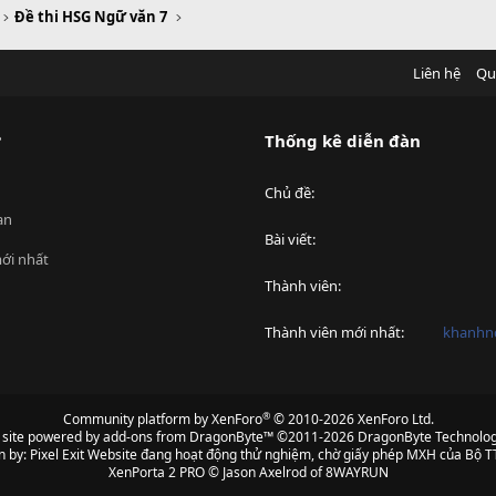
Đề thi HSG Ngữ văn 7
Liên hệ
Qu
?
Thống kê diễn đàn
Chủ đề
an
Bài viết
ới nhất
Thành viên
Thành viên mới nhất
khanhnd
®
Community platform by XenForo
© 2010-2026 XenForo Ltd.
s site powered by
add-ons from DragonByte™
©2011-2026
DragonByte Technolog
n by:
Pixel Exit
Website đang hoạt động thử nghiệm, chờ giấy phép MXH của Bộ TT
XenPorta 2 PRO
© Jason Axelrod of
8WAYRUN