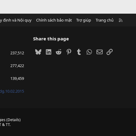
R
y định và Nội quy
Chính sách bảo mật
Trợ giúp
Trang chủ
S
S
Share this page
Bluesky
LinkedIn
Reddit
Pinterest
Tumblr
WhatsApp
Email
Link
237,512
277,422
139,459
g.10.02.2015
ies
(
Details
)
 & TT.