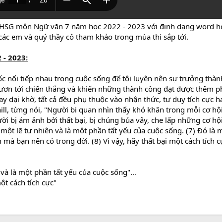
i HSG môn Ngữ văn 7 năm học 2022 - 2023 với định dạng word ho
 các em và quý thầy cô tham khảo trong mùa thi sắp tới.
 - 2023:
c nối tiếp nhau trong cuộc sống để tôi luyện nên sự trưởng thàn
vươn tới chiến thắng và khiến những thành công đạt được thêm p
ay dại khờ, tất cả đều phụ thuộc vào nhận thức, tư duy tích cực h
ill, từng nói, "Người bi quan nhìn thấy khó khăn trong mỗi cơ hộ
ời bị ám ảnh bởi thất bại, bị chúng bủa vây, che lấp những cơ hộ
à một lẽ tự nhiên và là một phần tất yếu của cuộc sống. (7) Đó là
mà bạn nên có trong đời. (8) Vì vậy, hãy thất bại một cách tích c
ên và là một phần tất yếu của cuộc sống"…
ột cách tích cực"