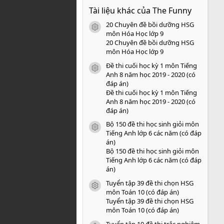
0
Tài liệu khác của The Funny
0
s
20 Chuyên đề bồi dưỡng HSG
a
icon tài liệu
o
môn Hóa Học lớp 9
20 Chuyên đề bồi dưỡng HSG
môn Hóa Học lớp 9
Đề thi cuối học kỳ 1 môn Tiếng
icon tài liệu
Anh 8 năm học 2019 - 2020 (có
đáp án)
Đề thi cuối học kỳ 1 môn Tiếng
Anh 8 năm học 2019 - 2020 (có
đáp án)
Bộ 150 đề thi học sinh giỏi môn
icon tài liệu
Tiếng Anh lớp 6 các năm (có đáp
án)
Bộ 150 đề thi học sinh giỏi môn
Tiếng Anh lớp 6 các năm (có đáp
án)
Tuyển tập 39 đề thi chọn HSG
icon tài liệu
môn Toán 10 (có đáp án)
Tuyển tập 39 đề thi chọn HSG
môn Toán 10 (có đáp án)
Tuyển tập 10 đề thi trắc nghiệm