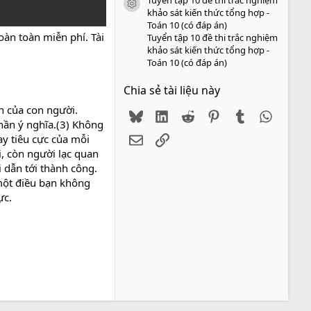
icon tài liệu
khảo sát kiến thức tổng hợp -
Toán 10 (có đáp án)
àn toàn miễn phí. Tài
Tuyển tập 10 đề thi trắc nghiệm
khảo sát kiến thức tổng hợp -
Toán 10 (có đáp án)
Chia sẻ tài liệu này
h của con người.
Bluesky
LinkedIn
Reddit
Pinterest
Tumblr
WhatsA
hần ý nghĩa.(3) Không
Email
Link
ay tiêu cực của mỗi
i, còn người lạc quan
i dẫn tới thành công.
 một điều bạn không
ực.