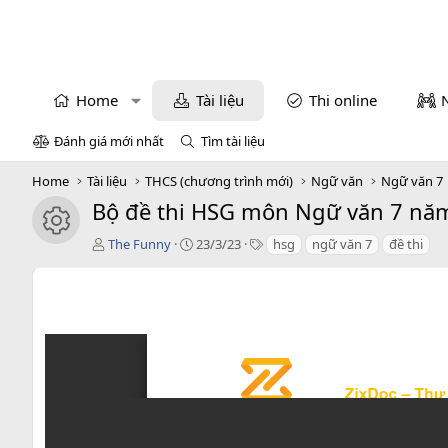
Home
Tài liệu
Thi online
Đánh giá mới nhất
Tìm tài liệu
Home
Tài liệu
THCS (chương trình mới)
Ngữ văn
Ngữ văn 7
Bộ đề thi HSG môn Ngữ văn 7 năm
icon tài liệu
T
C
T
The Funny
23/3/23
hsg
ngữ văn 7
đề thi
á
r
a
c
e
g
g
a
s
i
t
ả
i
o
n
d
a
t
e