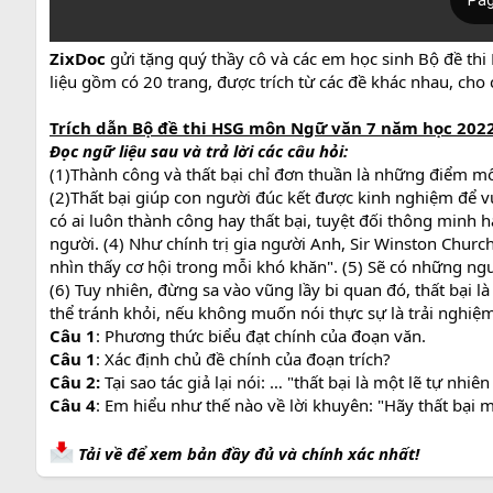
ZixDoc
gửi tặng quý thầy cô và các em học sinh Bộ đề th
liệu gồm có 20 trang, được trích từ các đề khác nhau, cho
Trích dẫn Bộ đề thi HSG môn Ngữ văn 7 năm học 2022
Đọc ngữ liệu sau và trả lời các câu hỏi:
(1)Thành công và thất bại chỉ đơn thuần là những điểm mố
(2)Thất bại giúp con người đúc kết được kinh nghiệm để 
có ai luôn thành công hay thất bại, tuyệt đối thông minh h
người. (4) Như chính trị gia người Anh, Sir Winston Church
nhìn thấy cơ hội trong mỗi khó khăn". (5) Sẽ có những ngư
(6) Tuy nhiên, đừng sa vào vũng lầy bi quan đó, thất bại l
thể tránh khỏi, nếu không muốn nói thực sự là trải nghiệm 
Câu 1
: Phương thức biểu đạt chính của đoạn văn.
Câu 1
: Xác định chủ đề chính của đoạn trích?
Câu 2:
Tại sao tác giả lại nói: … "thất bại là một lẽ tự nhi
Câu 4
: Em hiểu như thế nào về lời khuyên: "Hãy thất bại m
Tải về để xem bản đầy đủ và chính xác nhất!