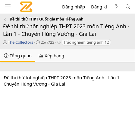
Đăng nhập
Đăng kí
Đề thi thử THPT Quốc gia môn Tiếng Anh
Đề thi thử tốt nghiệp THPT 2023 môn Tiếng Anh -
Lần 1 - Chuyên Hùng Vương - Gia Lai
T
C
T
The Collectors
25/7/23
trắc nghiệm tiếng anh 12
á
r
a
c
e
g
Tổng quan
Xếp hạng
g
a
s
i
t
ả
i
o
Đề thi thử tốt nghiệp THPT 2023 môn Tiếng Anh - Lần 1 -
n
Chuyên Hùng Vương - Gia Lai
d
a
t
e