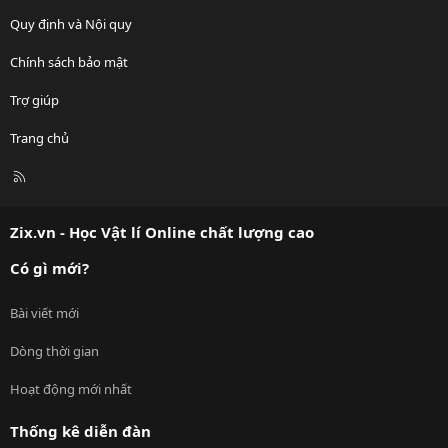
Quy định và Nội quy
Chính sách bảo mật
Trợ giúp
Trang chủ
R
S
S
Zix.vn - Học Vật lí Online chất lượng cao
Có gì mới?
Bài viết mới
Dòng thời gian
Hoạt động mới nhất
Thống kê diễn đàn