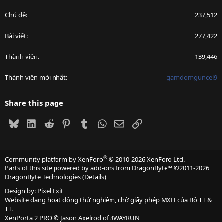
Chủ đề
237,512
Bài viết
277,422
Thành viên
139,446
Thành viên mới nhất
gamdomguncel9
Share this page
Bluesky
LinkedIn
Reddit
Pinterest
Tumblr
WhatsApp
Email
Link
®
Community platform by XenForo
© 2010-2026 XenForo Ltd.
Parts of this site powered by
add-ons from DragonByte™
©2011-2026
DragonByte Technologies
(
Details
)
Design by:
Pixel Exit
Website đang hoạt động thử nghiệm, chờ giấy phép MXH của Bộ TT &
TT.
XenPorta 2 PRO
© Jason Axelrod of
8WAYRUN