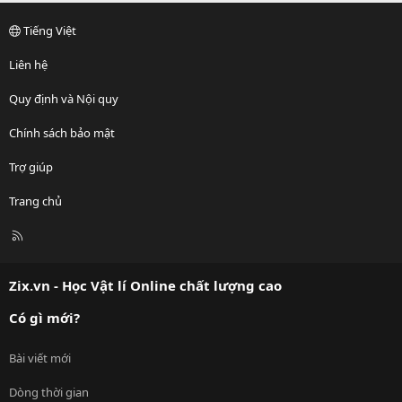
Tiếng Việt
Liên hệ
Quy định và Nội quy
Chính sách bảo mật
Trợ giúp
Trang chủ
R
S
S
Zix.vn - Học Vật lí Online chất lượng cao
Có gì mới?
Bài viết mới
Dòng thời gian