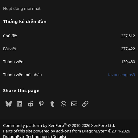
Hoạt động mới nhất
Thống kê diễn đàn
Chủ đề
237,512
Bài viết
277,422
Thành viên
139,480
Thành viên mới nhất
favorisengiris9
Share this page
Bluesky
LinkedIn
Reddit
Pinterest
Tumblr
WhatsApp
Email
Link
®
Community platform by XenForo
© 2010-2026 XenForo Ltd.
Parts of this site powered by
add-ons from DragonByte™
©2011-2026
DragonByte Technologies
(
Details
)