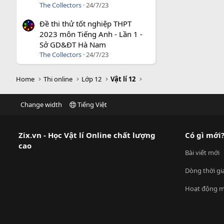
The Collectors
24/7/23
Đề thi thử tốt nghiệp THPT
2023 môn Tiếng Anh - Lần 1 -
Sở GD&ĐT Hà Nam
The Collectors
24/7/23
Home
Thi online
Lớp 12
Vật lí 12
Change width
Tiếng Việt
Zix.vn - Học Vật lí Online chất lượng
Có gì mới
cao
Bài viết mới
Dòng thời gi
Hoạt động m