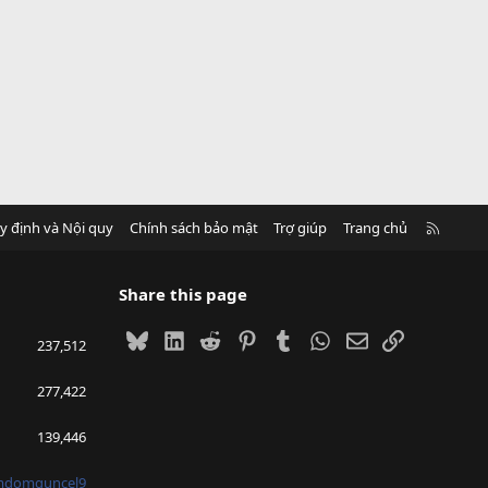
R
y định và Nội quy
Chính sách bảo mật
Trợ giúp
Trang chủ
S
S
Share this page
Bluesky
LinkedIn
Reddit
Pinterest
Tumblr
WhatsApp
Email
Link
237,512
277,422
139,446
mdomguncel9