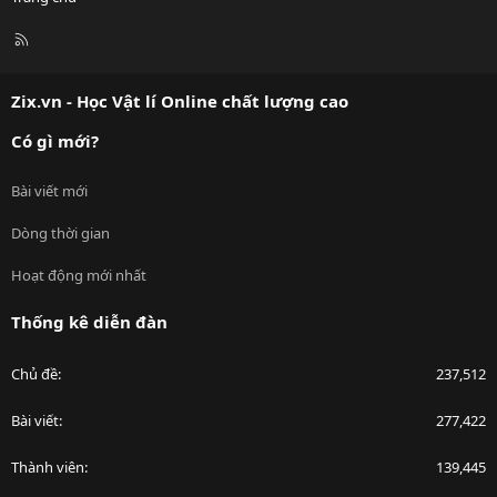
R
S
S
Zix.vn - Học Vật lí Online chất lượng cao
Có gì mới?
Bài viết mới
Dòng thời gian
Hoạt động mới nhất
Thống kê diễn đàn
Chủ đề
237,512
Bài viết
277,422
Thành viên
139,445