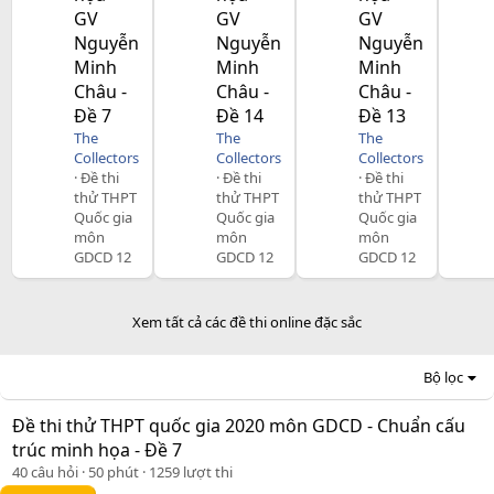
GV
GV
GV
Nguyễn
Nguyễn
Nguyễn
Minh
Minh
Minh
Châu -
Châu -
Châu -
Đề 7
Đề 14
Đề 13
The
The
The
Collectors
Collectors
Collectors
Đề thi
Đề thi
Đề thi
thử THPT
thử THPT
thử THPT
Quốc gia
Quốc gia
Quốc gia
môn
môn
môn
GDCD 12
GDCD 12
GDCD 12
Xem tất cả các đề thi online đặc sắc
Bộ lọc
Đề thi thử THPT quốc gia 2020 môn GDCD - Chuẩn cấu
trúc minh họa - Đề 7
40 câu hỏi
50 phút
1259 lượt thi