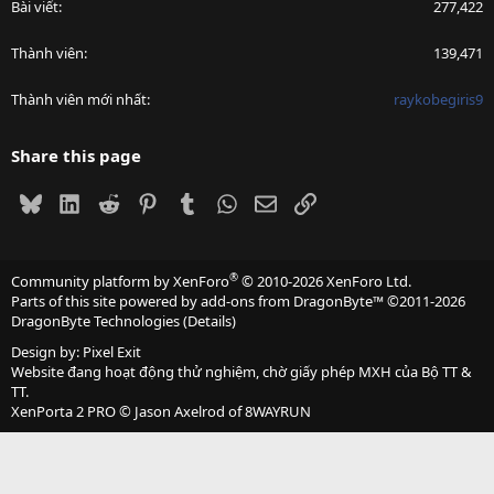
Bài viết
277,422
Thành viên
139,471
Thành viên mới nhất
raykobegiris9
Share this page
Bluesky
LinkedIn
Reddit
Pinterest
Tumblr
WhatsApp
Email
Link
®
Community platform by XenForo
© 2010-2026 XenForo Ltd.
Parts of this site powered by
add-ons from DragonByte™
©2011-2026
DragonByte Technologies
(
Details
)
Design by:
Pixel Exit
Website đang hoạt động thử nghiệm, chờ giấy phép MXH của Bộ TT &
TT.
XenPorta 2 PRO
© Jason Axelrod of
8WAYRUN