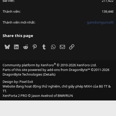
Bài viết
277,422
Thành viên
139,446
Thành viên mới nhất
gamdomguncel9
Share this page
Bluesky
LinkedIn
Reddit
Pinterest
Tumblr
WhatsApp
Email
Link
®
Community platform by XenForo
© 2010-2026 XenForo Ltd.
Parts of this site powered by
add-ons from DragonByte™
©2011-2026
DragonByte Technologies
(
Details
)
Design by:
Pixel Exit
Website đang hoạt động thử nghiệm, chờ giấy phép MXH của Bộ TT &
TT.
XenPorta 2 PRO
© Jason Axelrod of
8WAYRUN