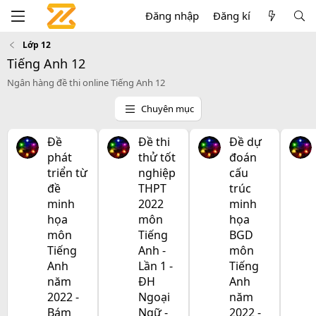
Đăng nhập
Đăng kí
Lớp 12
Tiếng Anh 12
Ngân hàng đề thi online Tiếng Anh 12
Chuyên mục
Đề
Đề thi
Đề dự
phát
thử tốt
đoán
triển từ
nghiệp
cấu
đề
THPT
trúc
minh
2022
minh
họa
môn
họa
môn
Tiếng
BGD
Tiếng
Anh -
môn
Anh
Lần 1 -
Tiếng
năm
ĐH
Anh
2022 -
Ngoại
năm
Bám
Ngữ -
2022 -