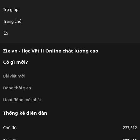
Trợ giúp
Trang chủ
R
S
S
Zix.vn - Học Vật lí Online chất lượng cao
Có gì mới?
Bài viết mới
Dòng thời gian
Hoạt động mới nhất
Thống kê diễn đàn
Chủ đề
237,512