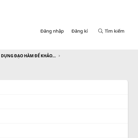
Đăng nhập
Đăng kí
Tìm kiếm
CHƯƠNG I. ỨNG DỤNG ĐẠO HÀM ĐỂ KHẢO SÁT VÀ VẼ ĐỒ THỊ CỦA HÀM SỐ