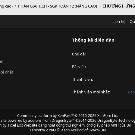
âng cao)
PHẦN GIẢI TÍCH - SGK TOÁN 12 (NÂNG CAO)
Liên hệ
Qu
?
Thống kê diễn đàn
Chủ đề
an
Bài viết
ới nhất
Thành viên
Thành viên mới nhất
ga
®
Community platform by XenForo
© 2010-2026 XenForo Ltd.
s site powered by
add-ons from DragonByte™
©2011-2026
DragonByte Technolog
n by:
Pixel Exit
Website đang hoạt động thử nghiệm, chờ giấy phép MXH của Bộ TT
XenPorta 2 PRO
© Jason Axelrod of
8WAYRUN