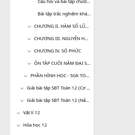
Câu hỏi và bài tập chương I - Ứng dụng đạo hàm để khảo sát và vẽ đồ thị của hàm số
Bài tập trắc nghiệm khách quan chương I - Ứng dụng đạo hàm để khảo sát và vẽ đồ thị của hàm số - Toá
CHƯƠNG II. HÀM SỐ LŨY THỪA, HÀM SỐ MŨ VÀ HÀM SỐ LÔGARIT
CHƯƠNG III. NGUYÊN HÀM, TÍCH PHÂN VÀ ỨNG DỤNG
CHƯƠNG IV. SỐ PHỨC
ÔN TẬP CUỐI NĂM ĐẠI SỐ VÀ GIẢI TÍCH - TOÁN 12 NÂNG CAO
PHẦN HÌNH HỌC - SGK TOÁN 12 (NÂNG CAO)
Giải bài tập SBT Toán 12 (Cơ bản)
Giải bài tập SBT Toán 12 (Nâng cao)
Vật lí 12
Hóa học 12