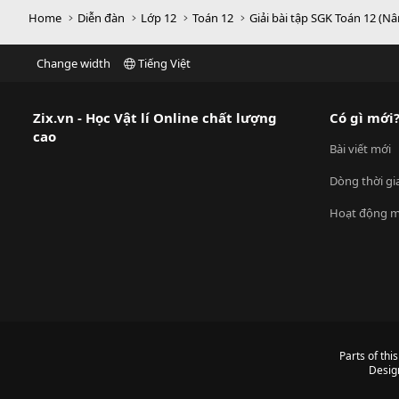
Home
Diễn đàn
Lớp 12
Toán 12
Giải bài tập SGK Toán 12 (N
Change width
Tiếng Việt
Zix.vn - Học Vật lí Online chất lượng
Có gì mới
cao
Bài viết mới
Dòng thời gi
Hoạt động m
Parts of thi
Desig