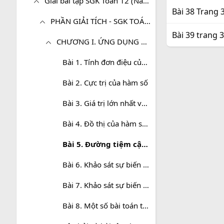
Giải bài tập SGK Toán 12 (Nâng cao)
Bài 38 Trang 
PHẦN GIẢI TÍCH - SGK TOÁN 12 (NÂNG CAO)
Bài 39 trang 
CHƯƠNG I. ỨNG DỤNG ĐẠO HÀM ĐỂ KHẢO SÁT VÀ VẼ ĐỒ THỊ CỦA HÀM SỐ
Bài 1. Tính đơn điệu của hàm số
Bài 2. Cực trị của hàm số
Bài 3. Giá trị lớn nhất và giá trị nhỏ nhất của hàm số
Bài 4. Đồ thị của hàm số và phép tịnh tiến hệ tọa độ
Bài 5. Đường tiệm cận của đồ thị hàm số
Bài 6. Khảo sát sự biến thiên và vẽ đồ thị của một hàm số đa thức
Bài 7. Khảo sát sự biến thiên và vẽ đồ thị hàm số của một số hàm phân thức hữu tỉ
Bài 8. Một số bài toán thường gặp về đồ thị