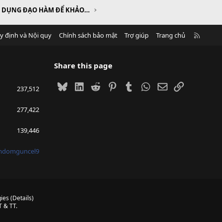
CHƯƠNG I. ỨNG DỤNG ĐẠO HÀM ĐỂ KHẢO SÁT VÀ VẼ ĐỒ THỊ CỦA HÀM SỐ
R
y định và Nội quy
Chính sách bảo mật
Trợ giúp
Trang chủ
S
S
Share this page
Bluesky
LinkedIn
Reddit
Pinterest
Tumblr
WhatsApp
Email
Link
237,512
277,422
139,446
mdomguncel9
ies
(
Details
)
 & TT.