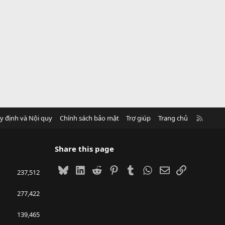
R
y định và Nội quy
Chính sách bảo mật
Trợ giúp
Trang chủ
S
S
Share this page
Bluesky
LinkedIn
Reddit
Pinterest
Tumblr
WhatsApp
Email
Link
237,512
277,422
139,465