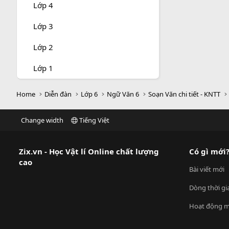
Lớp 4
Lớp 3
Lớp 2
Lớp 1
Home
Diễn đàn
Lớp 6
Ngữ Văn 6
Soạn Văn chi tiết - KNTT
Change width
Tiếng Việt
Zix.vn - Học Vật lí Online chất lượng
Có gì mới
cao
Bài viết mới
Dòng thời gi
Hoạt động m