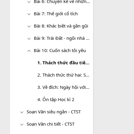
Bài 6: Chuyện kể về những người anh hùng
Bài 7: Thế giới cổ tích
Bài 8: Khác biệt và gần gũi
Bài 9: Trái Đất - ngôi nhà chung
Bài 10: Cuốn sách tôi yêu
1. Thách thức đầu tiên: Mỗi ngày một cuốn sách
2. Thách thức thứ hai: Sáng tạo cùng tác giả.
3. Về đích: Ngày hội với sách
4. Ôn tập Học kì 2
Soạn Văn siêu ngắn - CTST
Soạn Văn chi tiết - CTST