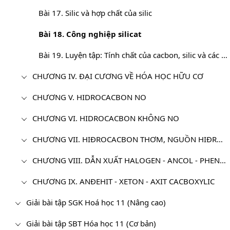
Bài 17. Silic và hợp chất của silic
Bài 18. Công nghiệp silicat
Bài 19. Luyện tập: Tính chất của cacbon, silic và các hợp chất của chúng
CHƯƠNG IV. ĐẠI CƯƠNG VỀ HÓA HỌC HỮU CƠ
CHƯƠNG V. HIDROCACBON NO
CHƯƠNG VI. HIDROCACBON KHÔNG NO
CHƯƠNG VII. HIĐROCACBON THƠM, NGUỒN HIĐROCACBON THIÊN NHIÊN. HỆ THỐNG HÓA VỀ HIĐROCACBON
CHƯƠNG VIII. DẪN XUẤT HALOGEN - ANCOL - PHENOL
CHƯƠNG IX. ANĐEHIT - XETON - AXIT CACBOXYLIC
Giải bài tập SGK Hoá học 11 (Nâng cao)
Giải bài tập SBT Hóa học 11 (Cơ bản)