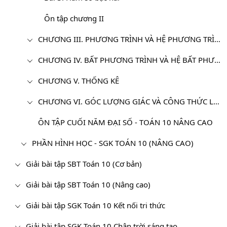
Ôn tập chương II
CHƯƠNG III. PHƯƠNG TRÌNH VÀ HỆ PHƯƠNG TRÌNH
CHƯƠNG IV. BẤT PHƯƠNG TRÌNH VÀ HỆ BẤT PHƯƠNG TRÌNH
CHƯƠNG V. THỐNG KÊ
CHƯƠNG VI. GÓC LƯỢNG GIÁC VÀ CÔNG THỨC LƯỢNG GIÁC
ÔN TẬP CUỐI NĂM ĐẠI SỐ - TOÁN 10 NÂNG CAO
PHẦN HÌNH HỌC - SGK TOÁN 10 (NÂNG CAO)
Giải bài tập SBT Toán 10 (Cơ bản)
Giải bài tập SBT Toán 10 (Nâng cao)
Giải bài tập SGK Toán 10 Kết nối tri thức
Giải bài tập SGK Toán 10 Chân trời sáng tạo