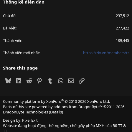
Thống kê diễn đàn
Chủ đề
237,512
Bài viết
277,422
Thành viên
139,445
Thành viên mới nhất
https://zix.vn/members/tr
Share this page
Bluesky
LinkedIn
Reddit
Pinterest
Tumblr
WhatsApp
Email
Link
®
Community platform by XenForo
© 2010-2026 XenForo Ltd.
Parts of this site powered by
add-ons from DragonByte™
©2011-2026
DragonByte Technologies
(
Details
)
Design by:
Pixel Exit
Website đang hoạt động thử nghiệm, chờ giấy phép MXH của Bộ TT &
TT.