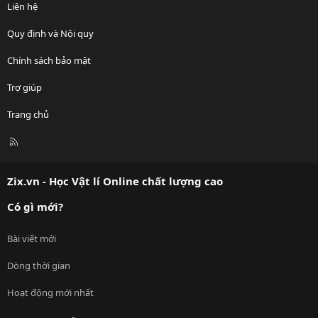
Liên hệ
Quy định và Nội quy
Chính sách bảo mật
Trợ giúp
Trang chủ
R
S
S
Zix.vn - Học Vật lí Online chất lượng cao
Có gì mới?
Bài viết mới
Dòng thời gian
Hoạt động mới nhất