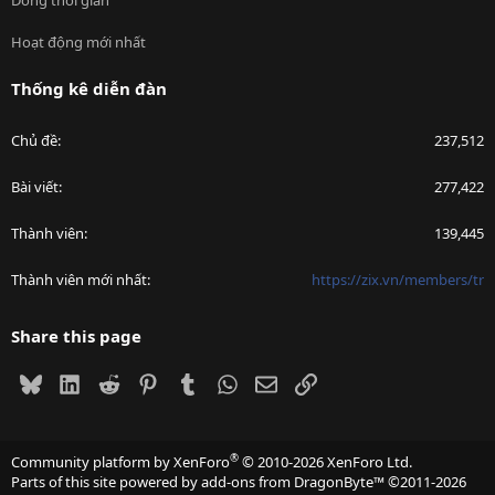
Dòng thời gian
Hoạt động mới nhất
Thống kê diễn đàn
Chủ đề
237,512
Bài viết
277,422
Thành viên
139,445
Thành viên mới nhất
https://zix.vn/members/tr
Share this page
Bluesky
LinkedIn
Reddit
Pinterest
Tumblr
WhatsApp
Email
Link
®
Community platform by XenForo
© 2010-2026 XenForo Ltd.
Parts of this site powered by
add-ons from DragonByte™
©2011-2026