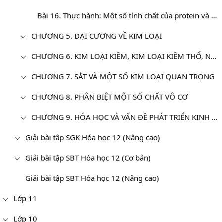
Bài 16. Thực hành: Một số tính chất của protein và vật liệu polime
CHƯƠNG 5. ĐẠI CƯƠNG VỀ KIM LOẠI
CHƯƠNG 6. KIM LOẠI KIỀM, KIM LOẠI KIỀM THỔ, NHÔM (SGK Cơ bản)
CHƯƠNG 7. SẮT VÀ MỘT SỐ KIM LOẠI QUAN TRỌNG
CHƯƠNG 8. PHÂN BIỆT MỘT SỐ CHẤT VÔ CƠ
CHƯƠNG 9. HÓA HỌC VÀ VẤN ĐỀ PHÁT TRIỂN KINH TẾ, XÃ HỘI, MÔI TRƯỜNG
Giải bài tập SGK Hóa học 12 (Nâng cao)
Giải bài tập SBT Hóa học 12 (Cơ bản)
Giải bài tập SBT Hóa học 12 (Nâng cao)
Lớp 11
Lớp 10