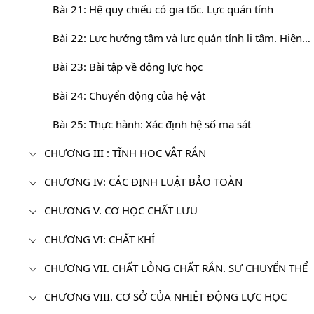
Bài 21: Hệ quy chiếu có gia tốc. Lực quán tính
Bài 22: Lực hướng tâm và lực quán tính li tâm. Hiện tượng tăng, giảm, mất trọng lượng
Bài 23: Bài tập về động lực học
Bài 24: Chuyển động của hệ vật
Bài 25: Thực hành: Xác định hệ số ma sát
CHƯƠNG III : TĨNH HỌC VẬT RẮN
CHƯƠNG IV: CÁC ĐỊNH LUẬT BẢO TOÀN
CHƯƠNG V. CƠ HỌC CHẤT LƯU
CHƯƠNG VI: CHẤT KHÍ
CHƯƠNG VII. CHẤT LỎNG CHẤT RẮN. SỰ CHUYỂN THỂ
CHƯƠNG VIII. CƠ SỞ CỦA NHIỆT ĐỘNG LỰC HỌC