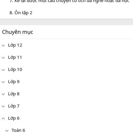
7. Kể lại được một câu chuyện cổ tích đã nghe hoặc đã học
8. Ôn tập 2
Chuyên mục
Lớp 12
Lớp 11
Lớp 10
Lớp 9
Lớp 8
Lớp 7
Lớp 6
Toán 6