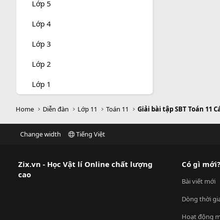
Lớp 5
Lớp 4
Lớp 3
Lớp 2
Lớp 1
Home
Diễn đàn
Lớp 11
Toán 11
Giải bài tập SBT Toán 11 
Change width
Tiếng Việt
Zix.vn - Học Vật lí Online chất lượng
Có gì mới
cao
Bài viết mới
Dòng thời gi
Hoạt động m