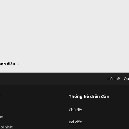
Cánh diều
Liên hệ
Qu
?
Thống kê diễn đàn
Chủ đề
an
Bài viết
ới nhất