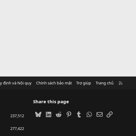
R
y định và Nội quy
Chính sách bảo mật
Trợ giúp
Trang chủ
S
S
Share this page
Bluesky
LinkedIn
Reddit
Pinterest
Tumblr
WhatsApp
Email
Link
237,512
277,422