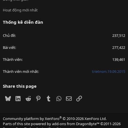
Hoạt động mới nhất
Thống kê diễn đàn
Chủ đề
237,512
Bài viết
277,422
Thành viên
139,461
Thành viên mới nhất
trietnsm.19.09.2015
Share this page
Bluesky
LinkedIn
Reddit
Pinterest
Tumblr
WhatsApp
Email
Link
®
Community platform by XenForo
© 2010-2026 XenForo Ltd.
Parts of this site powered by
add-ons from DragonByte™
©2011-2026