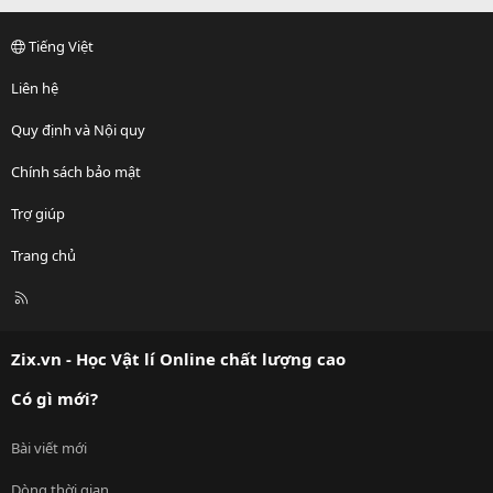
Tiếng Việt
Liên hệ
Quy định và Nội quy
Chính sách bảo mật
Trợ giúp
Trang chủ
R
S
S
Zix.vn - Học Vật lí Online chất lượng cao
Có gì mới?
Bài viết mới
Dòng thời gian