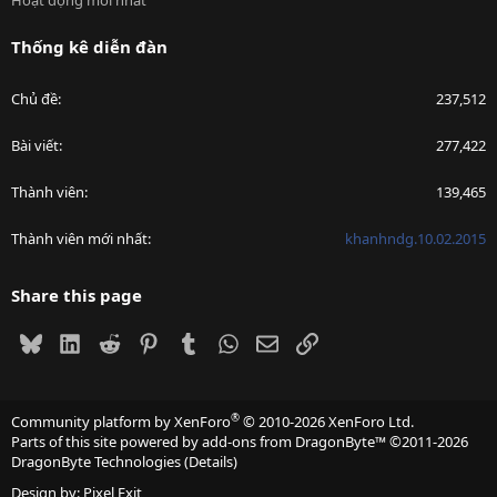
Hoạt động mới nhất
Thống kê diễn đàn
Chủ đề
237,512
Bài viết
277,422
Thành viên
139,465
Thành viên mới nhất
khanhndg.10.02.2015
Share this page
Bluesky
LinkedIn
Reddit
Pinterest
Tumblr
WhatsApp
Email
Link
®
Community platform by XenForo
© 2010-2026 XenForo Ltd.
Parts of this site powered by
add-ons from DragonByte™
©2011-2026
DragonByte Technologies
(
Details
)
Design by:
Pixel Exit