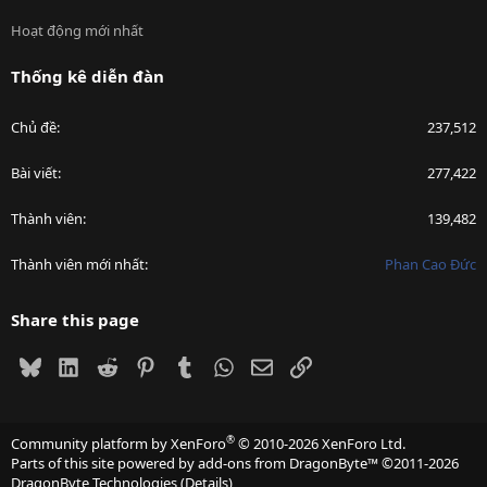
Hoạt động mới nhất
Thống kê diễn đàn
Chủ đề
237,512
Bài viết
277,422
Thành viên
139,482
Thành viên mới nhất
Phan Cao Đức
Share this page
Bluesky
LinkedIn
Reddit
Pinterest
Tumblr
WhatsApp
Email
Link
®
Community platform by XenForo
© 2010-2026 XenForo Ltd.
Parts of this site powered by
add-ons from DragonByte™
©2011-2026
DragonByte Technologies
(
Details
)