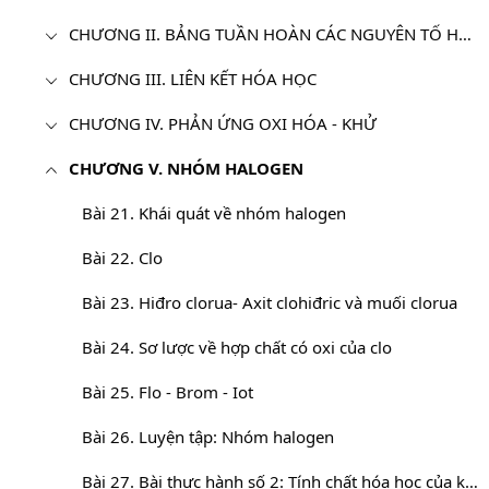
CHƯƠNG II. BẢNG TUẦN HOÀN CÁC NGUYÊN TỐ HÓA HỌC VÀ ĐỊNH LUẬT TUẦN HOÀN - HÓA 10
CHƯƠNG III. LIÊN KẾT HÓA HỌC
CHƯƠNG IV. PHẢN ỨNG OXI HÓA - KHỬ
CHƯƠNG V. NHÓM HALOGEN
Bài 21. Khái quát về nhóm halogen
Bài 22. Clo
Bài 23. Hiđro clorua- Axit clohiđric và muối clorua
Bài 24. Sơ lược về hợp chất có oxi của clo
Bài 25. Flo - Brom - Iot
Bài 26. Luyện tập: Nhóm halogen
Bài 27. Bài thực hành số 2: Tính chất hóa học của khí clo và hợp chất của clo