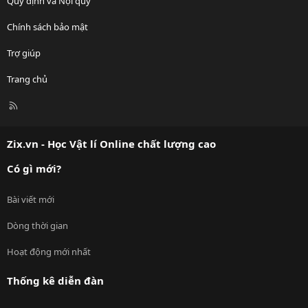
Quy định và Nội quy
Chính sách bảo mật
Trợ giúp
Trang chủ
R
S
S
Zix.vn - Học Vật lí Online chất lượng cao
Có gì mới?
Bài viết mới
Dòng thời gian
Hoạt động mới nhất
Thống kê diễn đàn