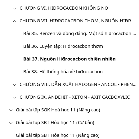
CHƯƠNG VI. HIDROCACBON KHÔNG NO
CHƯƠNG VII. HIĐROCACBON THƠM, NGUỒN HIĐROCACBON THIÊN NHIÊN. HỆ THỐNG HÓA VỀ HIĐROCACBON
Bài 35. Benzen và đồng đẳng. Một số hiđrocacbon thơm khác
Bài 36. Luyện tập: Hiđrocacbon thơm
Bài 37. Nguồn Hiđrocacbon thiên nhiên
Bài 38. Hệ thống hóa về hiđrocacbon
CHƯƠNG VIII. DẪN XUẤT HALOGEN - ANCOL - PHENOL
CHƯƠNG IX. ANĐEHIT - XETON - AXIT CACBOXYLIC
Giải bài tập SGK Hoá học 11 (Nâng cao)
Giải bài tập SBT Hóa học 11 (Cơ bản)
Giải bài tập SBT Hóa học 11 (Nâng cao)