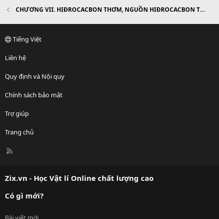
CHƯƠNG VII. HIĐROCACBON THƠM, NGUỒN HIĐROCACBON THIÊN NHIÊN. HỆ THỐNG HÓA VỀ HIĐROCACBON
Tiếng Việt
Liên hệ
Quy định và Nội quy
Chính sách bảo mật
Trợ giúp
Trang chủ
R
S
S
Zix.vn - Học Vật lí Online chất lượng cao
Có gì mới?
Bài viết mới