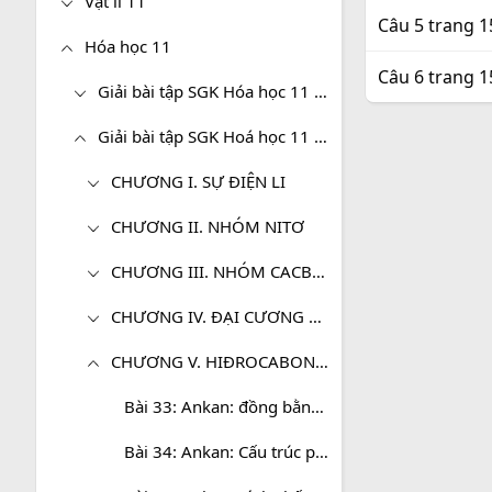
Vật lí 11
Câu 5 trang 
Hóa học 11
Câu 6 trang 
Giải bài tập SGK Hóa học 11 (Cơ bản)
Giải bài tập SGK Hoá học 11 (Nâng cao)
CHƯƠNG I. SỰ ĐIỆN LI
CHƯƠNG II. NHÓM NITƠ
CHƯƠNG III. NHÓM CACBON
CHƯƠNG IV. ĐẠI CƯƠNG VỀ HÓA HỌC HỮU CƠ
CHƯƠNG V. HIĐROCABON NO
Bài 33: Ankan: đồng bằng, đồng phân và danh pháp
Bài 34: Ankan: Cấu trúc phân tử và tính chất vật lý