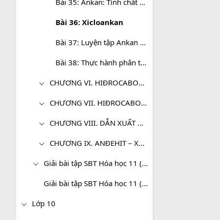
Bài 35: Ankan: Tính chất hóa học, điều chế và ứng dụng
Bài 36: Xicloankan
Bài 37: Luyện tập Ankan và Xicloankan
Bài 38: Thực hành phân tích định tính - Điều chế và tính chất của metan
CHƯƠNG VI. HIĐROCABON KHÔNG NO
CHƯƠNG VII. HIĐROCABON THƠM. NGUỒN HIĐROCABON THIÊN NHIÊN
CHƯƠNG VIII. DẪN XUẤT HALOGEN. ANCOL - PHENOL
CHƯƠNG IX. ANĐEHIT – XETON AXIT CACBONXYLIC
Giải bài tập SBT Hóa học 11 (Cơ bản)
Giải bài tập SBT Hóa học 11 (Nâng cao)
Lớp 10