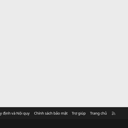
R
y định và Nội quy
Chính sách bảo mật
Trợ giúp
Trang chủ
S
S