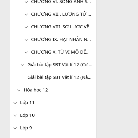
CHƯƠNG VI. SÓNG ÁNH SÁNG
CHƯƠNG VII . LƯỢNG TỬ ÁNH SÁNG
CHƯƠNG VIII. SƠ LƯỢC VỀ THUYẾT TƯƠNG ĐỐI HẸP
CHƯƠNG IX. HẠT NHÂN NGUYÊN TỬ
CHƯƠNG X. TỪ VI MÔ ĐẾN VĨ MÔ
Giải bài tập SBT Vật lí 12 (Cơ bản)
Giải bài tập SBT Vật lí 12 (Nâng cao)
Hóa học 12
Lớp 11
Lớp 10
Lớp 9