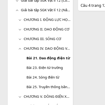
Giải bài tập SGK Vật lí 12 (Cơ bản)
Câu 4 trang 1
Giải bài tập SGK Vật lí 12 (Nâng cao)
CHƯƠNG I. ĐỘNG LỰC HỌC VẬT RẮN
CHƯƠNG II. DAO ĐỘNG CƠ
CHƯƠNG III. SÓNG CƠ
CHƯƠNG IV. DAO ĐỘNG VÀ SÓNG ĐIỆN TỪ
Bài 21. Dao động điện từ
Bài 23. Điện từ trường
Bài 24. Sóng điện từ
Bài 25. Truyền thông bằng sóng điện từ
CHƯƠNG V. DÒNG ĐIỆN XOAY CHIỀU