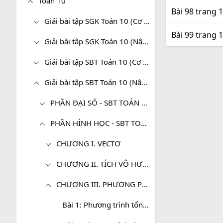
Toán 10
Bài 98 trang 
Giải bài tập SGK Toán 10 (Cơ bản)
Bài 99 trang 
Giải bài tập SGK Toán 10 (Nâng cao)
Giải bài tập SBT Toán 10 (Cơ bản)
Giải bài tập SBT Toán 10 (Nâng cao)
PHẦN ĐẠI SỐ - SBT TOÁN 10 (NÂNG CAO)
PHẦN HÌNH HỌC - SBT TOÁN 10 (NÂNG CAO)
CHƯƠNG I. VECTƠ
CHƯƠNG II. TÍCH VÔ HƯỚNG CỦA HAI VECTƠ VÀ ỨNG DỤNG
CHƯƠNG III. PHƯƠNG PHÁP TỌA ĐỘ TRONG MẶT PHẲNG
Bài 1: Phương trình tổng quát của đường thẳng