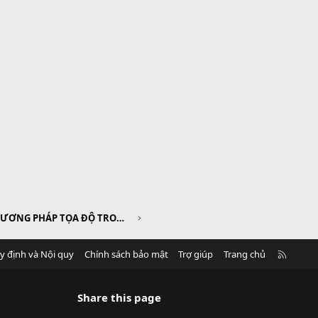
CHƯƠNG III. PHƯƠNG PHÁP TỌA ĐỘ TRONG MẶT PHẲNG
R
y định và Nội quy
Chính sách bảo mật
Trợ giúp
Trang chủ
S
S
Share this page