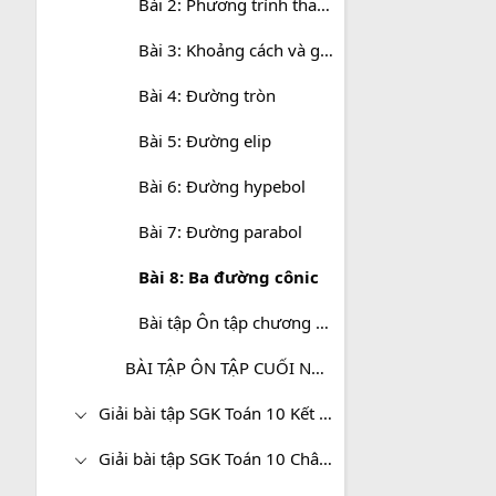
Bài 2: Phương trình tham số của đường thẳng
Bài 3: Khoảng cách và góc
Bài 4: Đường tròn
Bài 5: Đường elip
Bài 6: Đường hypebol
Bài 7: Đường parabol
Bài 8: Ba đường cônic
Bài tập Ôn tập chương III: Phương pháp tọa độ trong mặt phẳng
BÀI TẬP ÔN TẬP CUỐI NĂM - HÌNH HỌC 10 NÂNG CAO
Giải bài tập SGK Toán 10 Kết nối tri thức
Giải bài tập SGK Toán 10 Chân trời sáng tạo