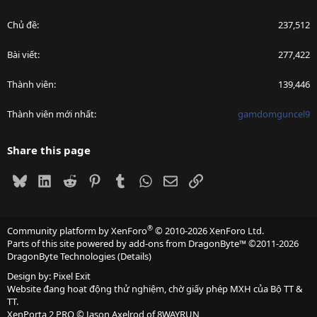
Chủ đề
237,512
Bài viết
277,422
Thành viên
139,446
Thành viên mới nhất
gamdomguncel9
Share this page
Bluesky
LinkedIn
Reddit
Pinterest
Tumblr
WhatsApp
Email
Link
®
Community platform by XenForo
© 2010-2026 XenForo Ltd.
Parts of this site powered by
add-ons from DragonByte™
©2011-2026
DragonByte Technologies
(
Details
)
Design by:
Pixel Exit
Website đang hoạt động thử nghiệm, chờ giấy phép MXH của Bộ TT &
TT.
XenPorta 2 PRO
© Jason Axelrod of
8WAYRUN