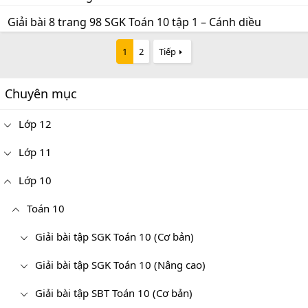
Giải bài 8 trang 98 SGK Toán 10 tập 1 – Cánh diều
1
2
Tiếp
Chuyên mục
Lớp 12
Lớp 11
Lớp 10
Toán 10
Giải bài tập SGK Toán 10 (Cơ bản)
Giải bài tập SGK Toán 10 (Nâng cao)
Giải bài tập SBT Toán 10 (Cơ bản)