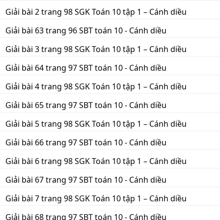
Giải bài 2 trang 98 SGK Toán 10 tập 1 – Cánh diều
Giải bài 63 trang 96 SBT toán 10 - Cánh diều
Giải bài 3 trang 98 SGK Toán 10 tập 1 – Cánh diều
Giải bài 64 trang 97 SBT toán 10 - Cánh diều
Giải bài 4 trang 98 SGK Toán 10 tập 1 – Cánh diều
Giải bài 65 trang 97 SBT toán 10 - Cánh diều
Giải bài 5 trang 98 SGK Toán 10 tập 1 – Cánh diều
Giải bài 66 trang 97 SBT toán 10 - Cánh diều
Giải bài 6 trang 98 SGK Toán 10 tập 1 – Cánh diều
Giải bài 67 trang 97 SBT toán 10 - Cánh diều
Giải bài 7 trang 98 SGK Toán 10 tập 1 – Cánh diều
Giải bài 68 trang 97 SBT toán 10 - Cánh diều