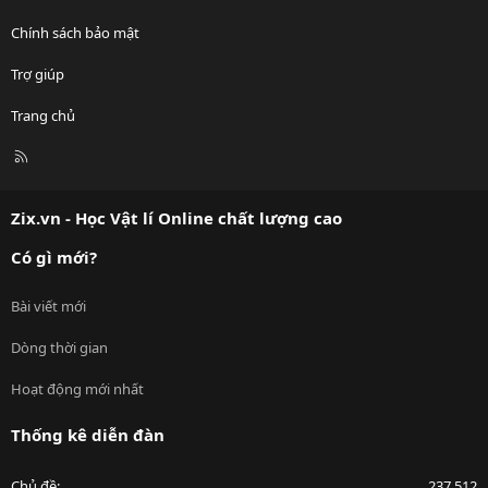
Chính sách bảo mật
Trợ giúp
Trang chủ
R
S
S
Zix.vn - Học Vật lí Online chất lượng cao
Có gì mới?
Bài viết mới
Dòng thời gian
Hoạt động mới nhất
Thống kê diễn đàn
Chủ đề
237,512