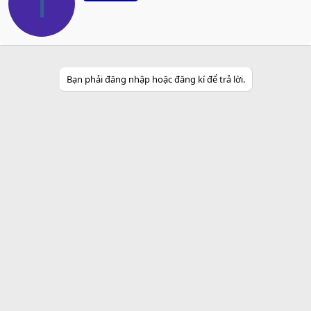
T
t
t
e
n
b
y
Bạn phải đăng nhập hoặc đăng kí để trả lời.