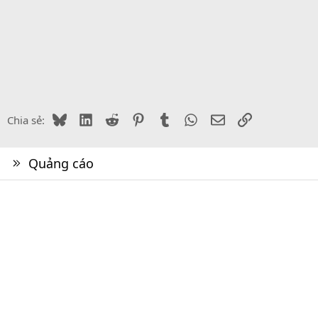
Bluesky
LinkedIn
Reddit
Pinterest
Tumblr
WhatsApp
Email
Link
Chia sẻ:
Quảng cáo