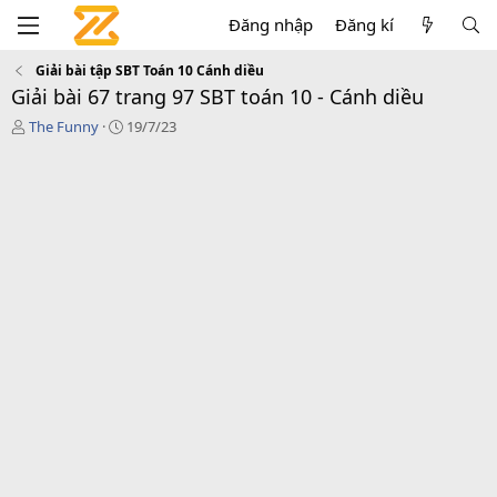
Đăng nhập
Đăng kí
Giải bài tập SBT Toán 10 Cánh diều
Giải bài 67 trang 97 SBT toán 10 - Cánh diều
T
C
The Funny
19/7/23
á
r
c
e
g
a
i
t
ả
i
o
n
d
a
t
e