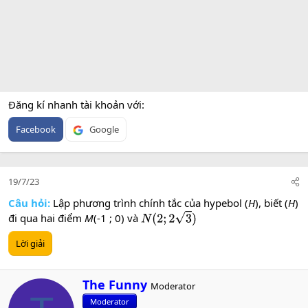
Đăng kí nhanh tài khoản với
Facebook
Google
19/7/23
Câu hỏi:
Lập phương trình chính tắc của hypebol (
H
), biết (
H
)
đi qua hai điểm
M
(-1 ; 0) và
N
(
2
;
2
3
)
Lời giải
W
The Funny
Moderator
r
Moderator
i