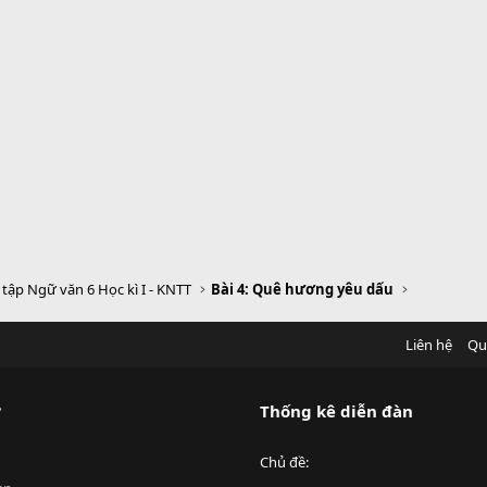
i tập Ngữ văn 6 Học kì I - KNTT
Bài 4: Quê hương yêu dấu
Liên hệ
Qu
?
Thống kê diễn đàn
Chủ đề