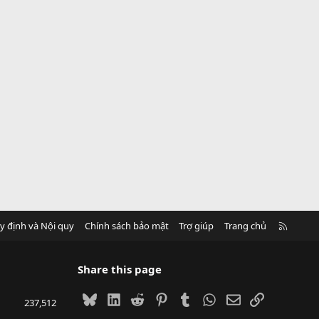
R
y định và Nội quy
Chính sách bảo mật
Trợ giúp
Trang chủ
S
S
Share this page
Bluesky
LinkedIn
Reddit
Pinterest
Tumblr
WhatsApp
Email
Link
237,512